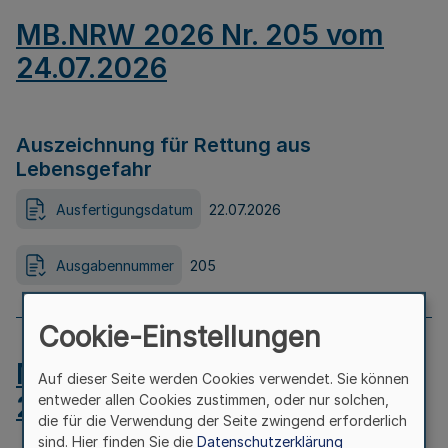
MB.NRW 2026 Nr. 205 vom
24.07.2026
Auszeichnung für Rettung aus
Lebensgefahr
Ausfertigungsdatum
22.07.2026
Ausgabennummer
205
Cookie-Einstellungen
MB.NRW 2026 Nr. 204 vom
Auf dieser Seite werden Cookies verwendet. Sie können
24.07.2026
entweder allen Cookies zustimmen, oder nur solchen,
die für die Verwendung der Seite zwingend erforderlich
sind. Hier finden Sie die
Datenschutzerklärung