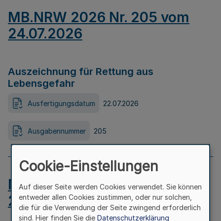
MB.NRW 2026 Nr. 205 vom
24.07.2026
Auszeichnung für Rettung aus
Lebensgefahr
Ausfertigungsdatum
22.07.2026
Ausgabennummer
205
Cookie-Einstellungen
MB.NRW 2026 Nr. 204 vom
Auf dieser Seite werden Cookies verwendet. Sie können
24.07.2026
entweder allen Cookies zustimmen, oder nur solchen,
die für die Verwendung der Seite zwingend erforderlich
sind. Hier finden Sie die
Datenschutzerklärung