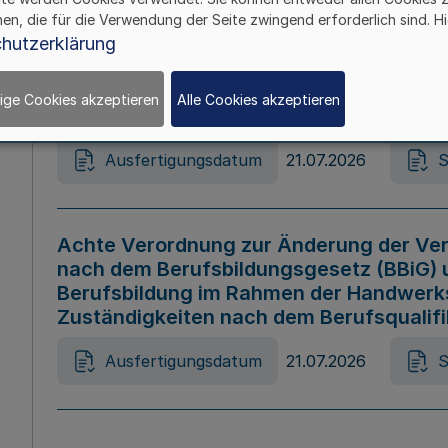
hen, die für die Verwendung der Seite zwingend erforderlich sind. Hi
Ausfertigungsdatum
21.07.2026
S
hutzerklärung
ige Cookies akzeptieren
Alle Cookies akzeptieren
Gesetz zur Änderung des Online-Casin
Ausfertigungsdatum
21.07.2026
S
Achte Verordnung zur Änderung der Ver
nach dem Berufsbildungsgesetz (BBiG) 
Berufsbildung im Rahmen der Handwerk
Zuständigkeiten nach dem Berufsqualif
Ausfertigungsdatum
21.07.2026
S