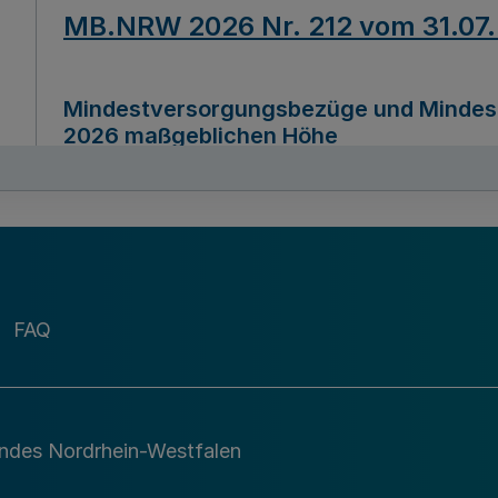
MB.NRW 2026 Nr. 212 vom 31.07
Mindestversorgungsbezüge und Mindesth
2026 maßgeblichen Höhe
Ausfertigungsdatum
22.07.2026
MB.NRW 2026 Nr. 211 vom 31.07
FAQ
Richtlinie zur Durchführung des Förder
Digital (MID)“ zum Teilprogramm MID-Di
andes Nordrhein-Westfalen
Ausfertigungsdatum
29.11.2026
A