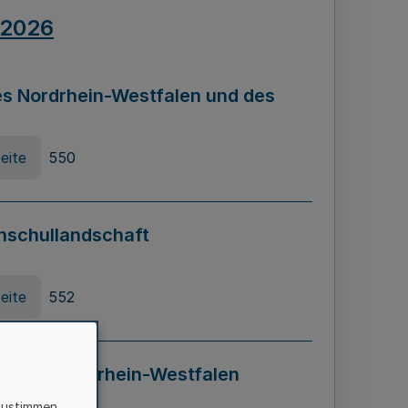
.2026
s Nordrhein-Westfalen und des
eite
550
hschullandschaft
eite
552
ung in Nordrhein-Westfalen
LADG NRW)
zustimmen,