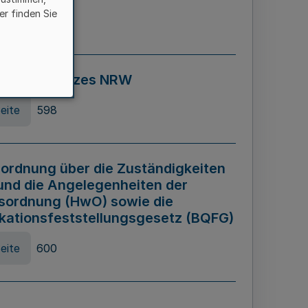
er finden Sie
eite
595
ospiel Gesetzes NRW
eite
598
ordnung über die Zuständigkeiten
und die Angelegenheiten der
sordnung (HwO) sowie die
ikationsfeststellungsgesetz (BQFG)
eite
600