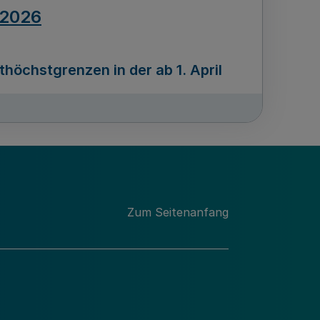
.2026
öchstgrenzen in der ab 1. April
Ausgabennummer
212
.2026
Zum Seitenanfang
programms „Mittelstand Innovativ &
gitale Prozesse
usgabennummer
211