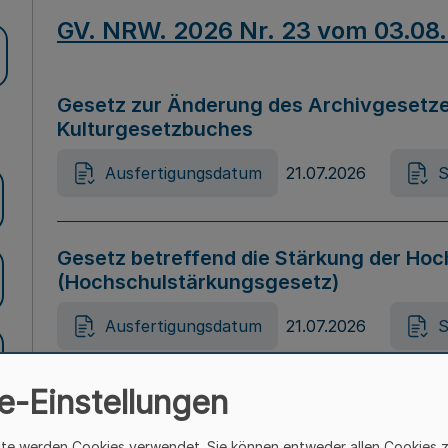
GV. NRW. 2026 Nr. 23 vom 03.08
Gesetz zur Änderung des Archivgesetze
Kulturgesetzbuches
Ausfertigungsdatum
21.07.2026
S
Gesetz betreffend die Stärkung der Hoc
(Hochschulstärkungsgesetz)
Ausfertigungsdatum
21.07.2026
S
e-Einstellungen
Gesetz zur Vermeidung von Diskriminier
(Landesantidiskriminierungsgesetz – 
ite werden Cookies verwendet. Sie können entweder allen Cookies 