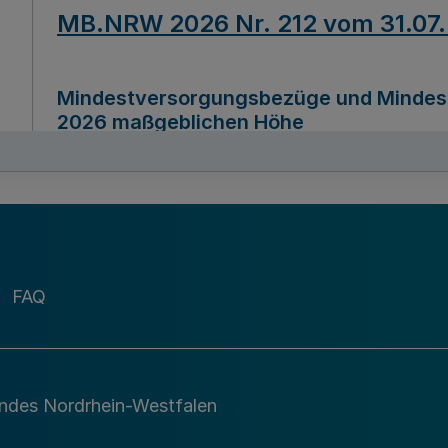
MB.NRW 2026 Nr. 212 vom 31.07
Mindestversorgungsbezüge und Mindesth
2026 maßgeblichen Höhe
Ausfertigungsdatum
22.07.2026
MB.NRW 2026 Nr. 211 vom 31.07
FAQ
Richtlinie zur Durchführung des Förder
Digital (MID)“ zum Teilprogramm MID-Di
andes Nordrhein-Westfalen
Ausfertigungsdatum
29.11.2026
A