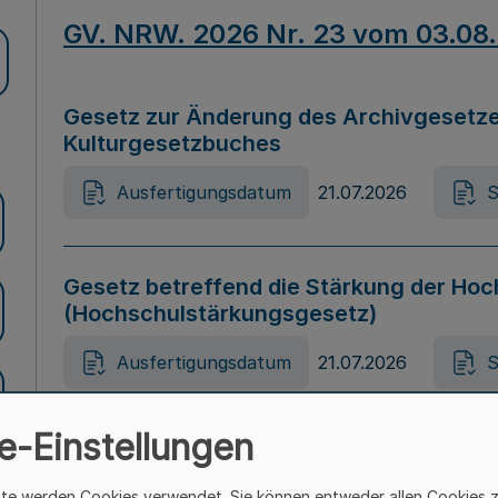
GV. NRW. 2026 Nr. 23 vom 03.08
Gesetz zur Änderung des Archivgesetze
Kulturgesetzbuches
Ausfertigungsdatum
21.07.2026
S
Gesetz betreffend die Stärkung der Hoc
(Hochschulstärkungsgesetz)
Ausfertigungsdatum
21.07.2026
S
e-Einstellungen
Gesetz zur Vermeidung von Diskriminier
(Landesantidiskriminierungsgesetz – 
ite werden Cookies verwendet. Sie können entweder allen Cookies 