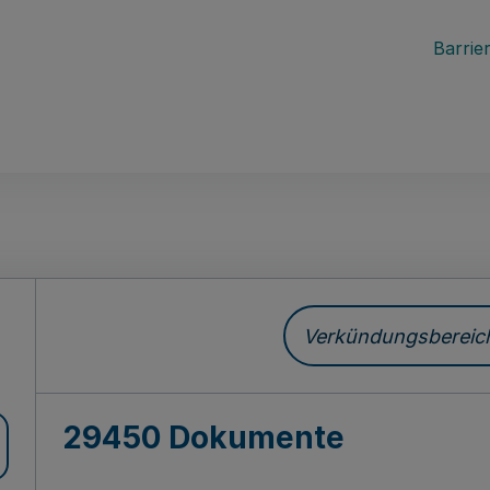
Barrier
ch
Verkündungsbereich 
29450 Dokumente