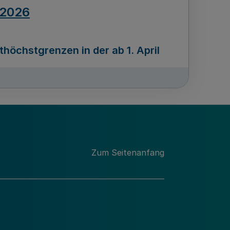
.2026
öchstgrenzen in der ab 1. April
Ausgabennummer
212
.2026
Zum Seitenanfang
programms „Mittelstand Innovativ &
gitale Prozesse
usgabennummer
211