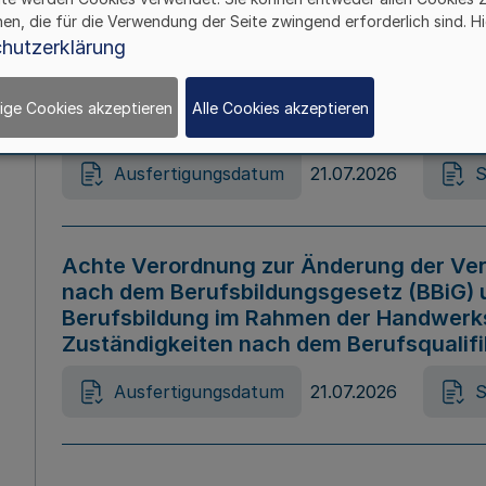
hen, die für die Verwendung der Seite zwingend erforderlich sind. Hi
Ausfertigungsdatum
21.07.2026
S
hutzerklärung
ige Cookies akzeptieren
Alle Cookies akzeptieren
Gesetz zur Änderung des Online-Casin
Ausfertigungsdatum
21.07.2026
S
Achte Verordnung zur Änderung der Ver
nach dem Berufsbildungsgesetz (BBiG) 
Berufsbildung im Rahmen der Handwerk
Zuständigkeiten nach dem Berufsqualif
Ausfertigungsdatum
21.07.2026
S