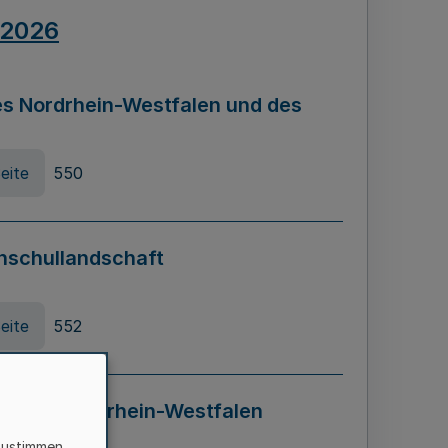
.2026
s Nordrhein-Westfalen und des
eite
550
hschullandschaft
eite
552
ung in Nordrhein-Westfalen
LADG NRW)
zustimmen,