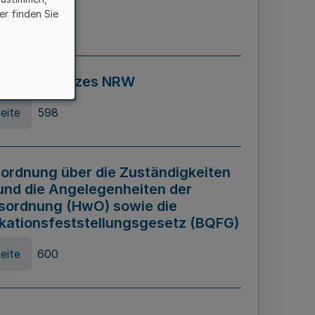
er finden Sie
eite
595
ospiel Gesetzes NRW
eite
598
ordnung über die Zuständigkeiten
und die Angelegenheiten der
sordnung (HwO) sowie die
ikationsfeststellungsgesetz (BQFG)
eite
600