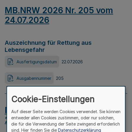
MB.NRW 2026 Nr. 205 vom
24.07.2026
Auszeichnung für Rettung aus
Lebensgefahr
Ausfertigungsdatum
22.07.2026
Ausgabennummer
205
Cookie-Einstellungen
MB.NRW 2026 Nr. 204 vom
Auf dieser Seite werden Cookies verwendet. Sie können
24.07.2026
entweder allen Cookies zustimmen, oder nur solchen,
die für die Verwendung der Seite zwingend erforderlich
sind. Hier finden Sie die
Datenschutzerklärung