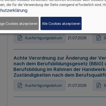
hen, die für die Verwendung der Seite zwingend erforderlich sind. Hi
Ausfertigungsdatum
21.07.2026
S
hutzerklärung
ige Cookies akzeptieren
Alle Cookies akzeptieren
Gesetz zur Änderung des Online-Casin
Ausfertigungsdatum
21.07.2026
S
Achte Verordnung zur Änderung der Ver
nach dem Berufsbildungsgesetz (BBiG) 
Berufsbildung im Rahmen der Handwerk
Zuständigkeiten nach dem Berufsqualif
Ausfertigungsdatum
21.07.2026
S