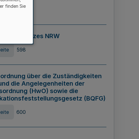
er finden Sie
eite
595
ospiel Gesetzes NRW
eite
598
ordnung über die Zuständigkeiten
und die Angelegenheiten der
sordnung (HwO) sowie die
ikationsfeststellungsgesetz (BQFG)
eite
600