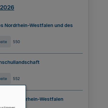
.2026
s Nordrhein-Westfalen und des
eite
550
hschullandschaft
eite
552
ung in Nordrhein-Westfalen
LADG NRW)
zustimmen,