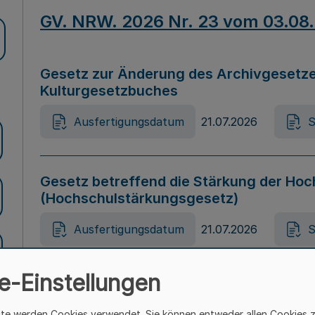
GV. NRW. 2026 Nr. 23 vom 03.08
Gesetz zur Änderung des Archivgesetze
Kulturgesetzbuches
Ausfertigungsdatum
21.07.2026
S
Gesetz betreffend die Stärkung der Hoc
(Hochschulstärkungsgesetz)
Ausfertigungsdatum
21.07.2026
S
e-Einstellungen
Gesetz zur Vermeidung von Diskriminier
(Landesantidiskriminierungsgesetz – 
ite werden Cookies verwendet. Sie können entweder allen Cookies 