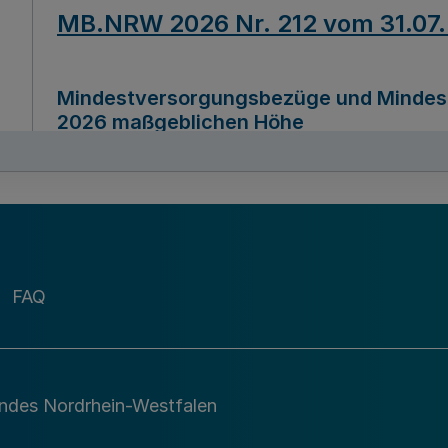
MB.NRW 2026 Nr. 212 vom 31.07
Mindestversorgungsbezüge und Mindesth
2026 maßgeblichen Höhe
Ausfertigungsdatum
22.07.2026
MB.NRW 2026 Nr. 211 vom 31.07
FAQ
Richtlinie zur Durchführung des Förder
Digital (MID)“ zum Teilprogramm MID-Di
andes Nordrhein-Westfalen
Ausfertigungsdatum
29.11.2026
A