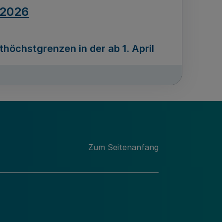
.2026
öchstgrenzen in der ab 1. April
Ausgabennummer
212
.2026
Zum Seitenanfang
programms „Mittelstand Innovativ &
gitale Prozesse
usgabennummer
211