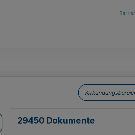
Barrier
ch
Verkündungsbereich 
29450 Dokumente