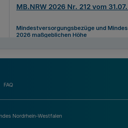
MB.NRW 2026 Nr. 212 vom 31.07
Mindestversorgungsbezüge und Mindesth
2026 maßgeblichen Höhe
Ausfertigungsdatum
22.07.2026
MB.NRW 2026 Nr. 211 vom 31.07
FAQ
Richtlinie zur Durchführung des Förder
Digital (MID)“ zum Teilprogramm MID-Di
andes Nordrhein-Westfalen
Ausfertigungsdatum
29.11.2026
A