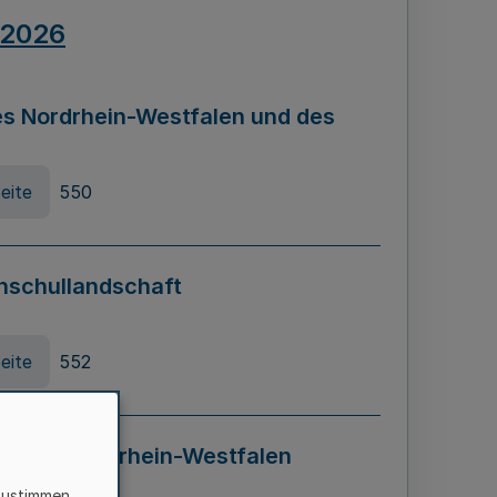
.2026
s Nordrhein-Westfalen und des
eite
550
hschullandschaft
eite
552
ung in Nordrhein-Westfalen
LADG NRW)
zustimmen,