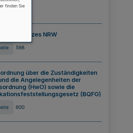
er finden Sie
eite
595
ospiel Gesetzes NRW
eite
598
ordnung über die Zuständigkeiten
und die Angelegenheiten der
sordnung (HwO) sowie die
ikationsfeststellungsgesetz (BQFG)
eite
600