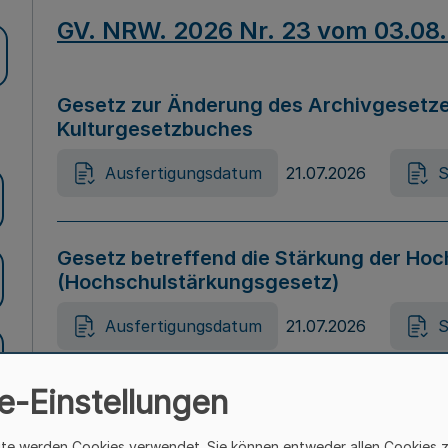
GV. NRW. 2026 Nr. 23 vom 03.08
Gesetz zur Änderung des Archivgesetze
Kulturgesetzbuches
Ausfertigungsdatum
21.07.2026
S
Gesetz betreffend die Stärkung der Hoc
(Hochschulstärkungsgesetz)
Ausfertigungsdatum
21.07.2026
S
e-Einstellungen
Gesetz zur Vermeidung von Diskriminier
(Landesantidiskriminierungsgesetz – 
ite werden Cookies verwendet. Sie können entweder allen Cookies 