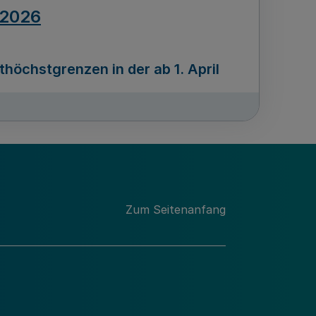
.2026
öchstgrenzen in der ab 1. April
Ausgabennummer
212
.2026
Zum Seitenanfang
programms „Mittelstand Innovativ &
gitale Prozesse
usgabennummer
211