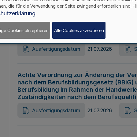
hen, die für die Verwendung der Seite zwingend erforderlich sind. Hi
Ausfertigungsdatum
21.07.2026
S
hutzerklärung
ige Cookies akzeptieren
Alle Cookies akzeptieren
Gesetz zur Änderung des Online-Casin
Ausfertigungsdatum
21.07.2026
S
Achte Verordnung zur Änderung der Ver
nach dem Berufsbildungsgesetz (BBiG) 
Berufsbildung im Rahmen der Handwerk
Zuständigkeiten nach dem Berufsqualif
Ausfertigungsdatum
21.07.2026
S