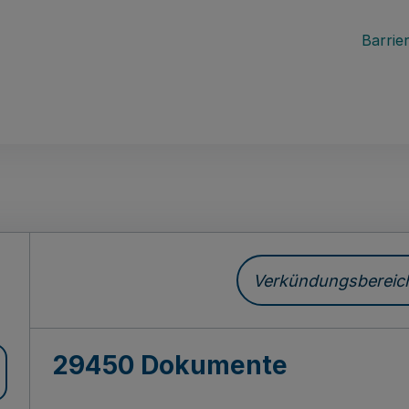
Barrier
ch
Verkündungsbereich 
29450 Dokumente