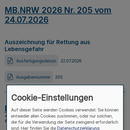
MB.NRW 2026 Nr. 205 vom
24.07.2026
Auszeichnung für Rettung aus
Lebensgefahr
Ausfertigungsdatum
22.07.2026
Ausgabennummer
205
Cookie-Einstellungen
MB.NRW 2026 Nr. 204 vom
Auf dieser Seite werden Cookies verwendet. Sie können
24.07.2026
entweder allen Cookies zustimmen, oder nur solchen,
die für die Verwendung der Seite zwingend erforderlich
sind. Hier finden Sie die
Datenschutzerklärung