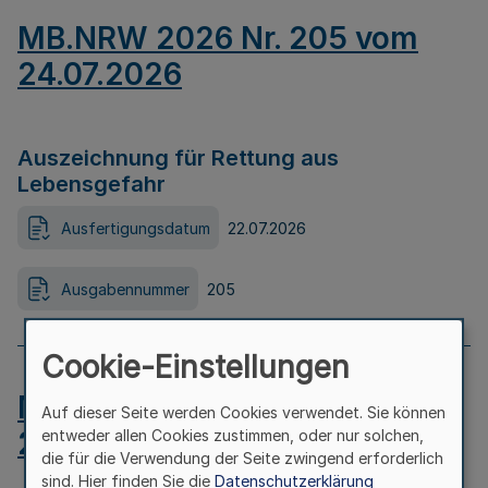
MB.NRW 2026 Nr. 205 vom
24.07.2026
Auszeichnung für Rettung aus
Lebensgefahr
Ausfertigungsdatum
22.07.2026
Ausgabennummer
205
Cookie-Einstellungen
MB.NRW 2026 Nr. 204 vom
Auf dieser Seite werden Cookies verwendet. Sie können
24.07.2026
entweder allen Cookies zustimmen, oder nur solchen,
die für die Verwendung der Seite zwingend erforderlich
sind. Hier finden Sie die
Datenschutzerklärung