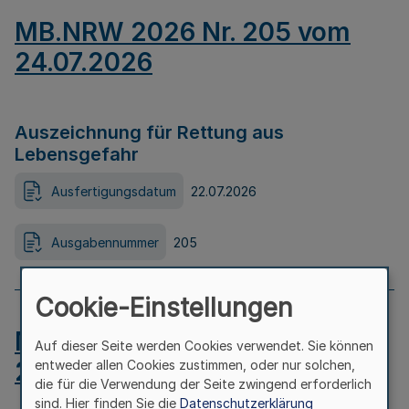
MB.NRW 2026 Nr. 205 vom
24.07.2026
Auszeichnung für Rettung aus
Lebensgefahr
Ausfertigungsdatum
22.07.2026
Ausgabennummer
205
Cookie-Einstellungen
MB.NRW 2026 Nr. 204 vom
Auf dieser Seite werden Cookies verwendet. Sie können
24.07.2026
entweder allen Cookies zustimmen, oder nur solchen,
die für die Verwendung der Seite zwingend erforderlich
sind. Hier finden Sie die
Datenschutzerklärung