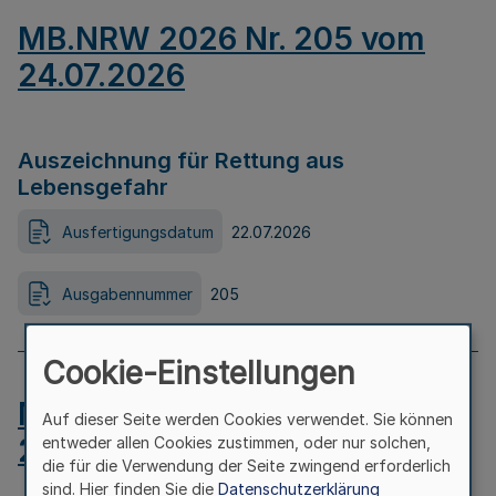
MB.NRW 2026 Nr. 205 vom
24.07.2026
Auszeichnung für Rettung aus
Lebensgefahr
Ausfertigungsdatum
22.07.2026
Ausgabennummer
205
Cookie-Einstellungen
MB.NRW 2026 Nr. 204 vom
Auf dieser Seite werden Cookies verwendet. Sie können
24.07.2026
entweder allen Cookies zustimmen, oder nur solchen,
die für die Verwendung der Seite zwingend erforderlich
sind. Hier finden Sie die
Datenschutzerklärung