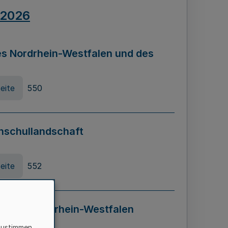
.2026
s Nordrhein-Westfalen und des
eite
550
hschullandschaft
eite
552
ung in Nordrhein-Westfalen
LADG NRW)
zustimmen,