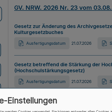
GV. NRW. 2026 Nr. 23 vom 03.08
Gesetz zur Änderung des Archivgesetze
Kulturgesetzbuches
Ausfertigungsdatum
21.07.2026
S
Gesetz betreffend die Stärkung der Hoc
(Hochschulstärkungsgesetz)
Ausfertigungsdatum
21.07.2026
S
e-Einstellungen
Gesetz zur Vermeidung von Diskriminier
(Landesantidiskriminierungsgesetz – 
ite werden Cookies verwendet. Sie können entweder allen Cookies 