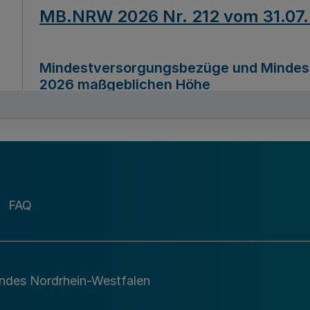
MB.NRW 2026 Nr. 212 vom 31.07
Mindestversorgungsbezüge und Mindesth
2026 maßgeblichen Höhe
Ausfertigungsdatum
22.07.2026
MB.NRW 2026 Nr. 211 vom 31.07
FAQ
Richtlinie zur Durchführung des Förder
Digital (MID)“ zum Teilprogramm MID-Di
andes Nordrhein-Westfalen
Ausfertigungsdatum
29.11.2026
A