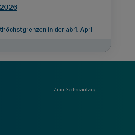
.2026
öchstgrenzen in der ab 1. April
Ausgabennummer
212
.2026
Zum Seitenanfang
programms „Mittelstand Innovativ &
gitale Prozesse
usgabennummer
211