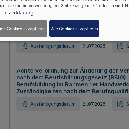
hen, die für die Verwendung der Seite zwingend erforderlich sind. Hi
Ausfertigungsdatum
21.07.2026
S
hutzerklärung
ige Cookies akzeptieren
Alle Cookies akzeptieren
Gesetz zur Änderung des Online-Casin
Ausfertigungsdatum
21.07.2026
S
Achte Verordnung zur Änderung der Ver
nach dem Berufsbildungsgesetz (BBiG) 
Berufsbildung im Rahmen der Handwerk
Zuständigkeiten nach dem Berufsqualif
Ausfertigungsdatum
21.07.2026
S