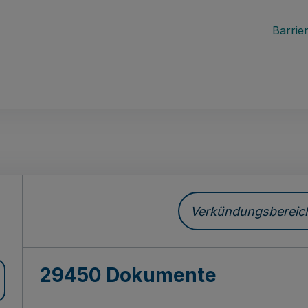
Barrier
ch
Verkündungsbereich 
29450 Dokumente