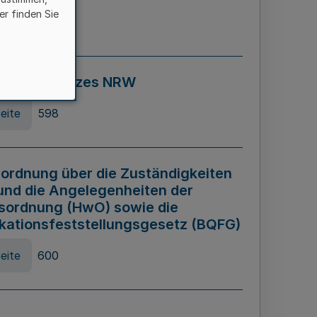
er finden Sie
eite
595
ospiel Gesetzes NRW
eite
598
ordnung über die Zuständigkeiten
und die Angelegenheiten der
sordnung (HwO) sowie die
ikationsfeststellungsgesetz (BQFG)
eite
600