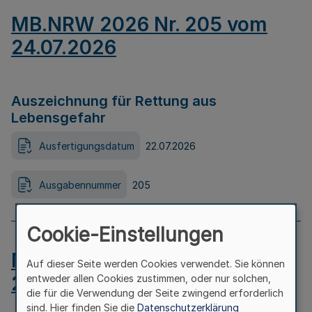
MB.NRW 2026 Nr. 205 vom
24.07.2026
Auszeichnung für Rettung aus
Lebensgefahr
Ausfertigungsdatum
22.07.2026
Ausgabennummer
205
Cookie-Einstellungen
MB.NRW 2026 Nr. 204 vom
Auf dieser Seite werden Cookies verwendet. Sie können
24.07.2026
entweder allen Cookies zustimmen, oder nur solchen,
die für die Verwendung der Seite zwingend erforderlich
sind. Hier finden Sie die
Datenschutzerklärung