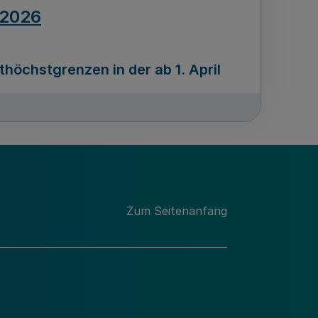
.2026
öchstgrenzen in der ab 1. April
Ausgabennummer
212
.2026
Zum Seitenanfang
programms „Mittelstand Innovativ &
gitale Prozesse
usgabennummer
211