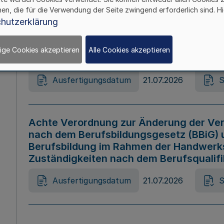
hen, die für die Verwendung der Seite zwingend erforderlich sind. Hi
Ausfertigungsdatum
21.07.2026
S
hutzerklärung
ige Cookies akzeptieren
Alle Cookies akzeptieren
Gesetz zur Änderung des Online-Casin
Ausfertigungsdatum
21.07.2026
S
Achte Verordnung zur Änderung der Ver
nach dem Berufsbildungsgesetz (BBiG) 
Berufsbildung im Rahmen der Handwerk
Zuständigkeiten nach dem Berufsqualif
Ausfertigungsdatum
21.07.2026
S