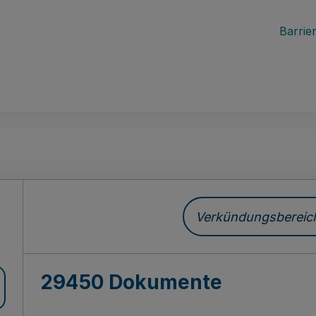
Barrier
ch
Verkündungsbereich 
29450 Dokumente