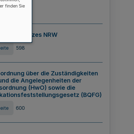
er finden Sie
eite
595
ospiel Gesetzes NRW
eite
598
ordnung über die Zuständigkeiten
und die Angelegenheiten der
sordnung (HwO) sowie die
ikationsfeststellungsgesetz (BQFG)
eite
600