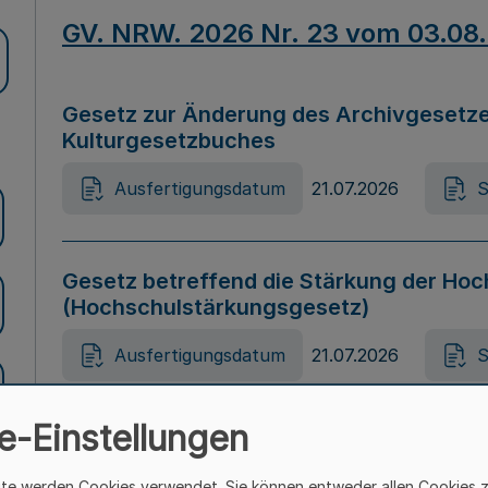
GV. NRW. 2026 Nr. 23 vom 03.08
Gesetz zur Änderung des Archivgesetze
Kulturgesetzbuches
Ausfertigungsdatum
21.07.2026
S
Gesetz betreffend die Stärkung der Hoc
(Hochschulstärkungsgesetz)
Ausfertigungsdatum
21.07.2026
S
e-Einstellungen
Gesetz zur Vermeidung von Diskriminier
(Landesantidiskriminierungsgesetz – 
ite werden Cookies verwendet. Sie können entweder allen Cookies 