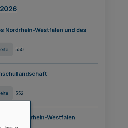
.2026
s Nordrhein-Westfalen und des
eite
550
hschullandschaft
eite
552
ung in Nordrhein-Westfalen
LADG NRW)
zustimmen,