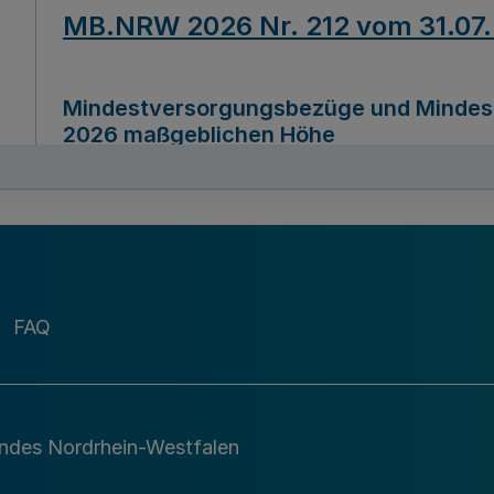
MB.NRW 2026 Nr. 212 vom 31.07
Mindestversorgungsbezüge und Mindesth
2026 maßgeblichen Höhe
Ausfertigungsdatum
22.07.2026
MB.NRW 2026 Nr. 211 vom 31.07
FAQ
Richtlinie zur Durchführung des Förder
Digital (MID)“ zum Teilprogramm MID-Di
andes Nordrhein-Westfalen
Ausfertigungsdatum
29.11.2026
A