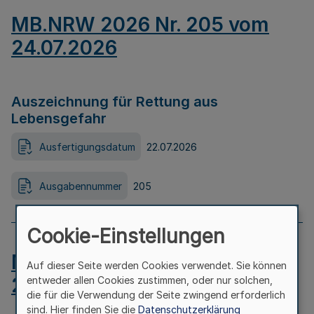
MB.NRW 2026 Nr. 205 vom
24.07.2026
Auszeichnung für Rettung aus
Lebensgefahr
Ausfertigungsdatum
22.07.2026
Ausgabennummer
205
Cookie-Einstellungen
MB.NRW 2026 Nr. 204 vom
Auf dieser Seite werden Cookies verwendet. Sie können
24.07.2026
entweder allen Cookies zustimmen, oder nur solchen,
die für die Verwendung der Seite zwingend erforderlich
sind. Hier finden Sie die
Datenschutzerklärung