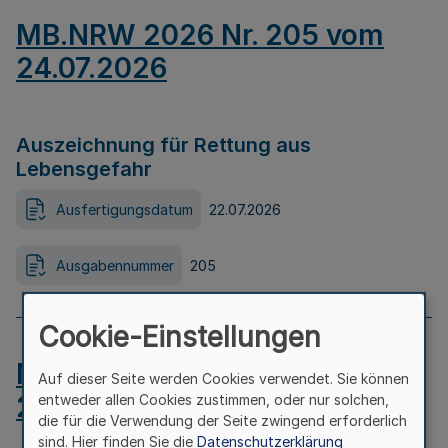
MB.NRW 2026 Nr. 205 vom
24.07.2026
Auszeichnung für Rettung aus
Lebensgefahr
Ausfertigungsdatum
22.07.2026
Ausgabennummer
205
Cookie-Einstellungen
MB.NRW 2026 Nr. 204 vom
Auf dieser Seite werden Cookies verwendet. Sie können
24.07.2026
entweder allen Cookies zustimmen, oder nur solchen,
die für die Verwendung der Seite zwingend erforderlich
sind. Hier finden Sie die
Datenschutzerklärung