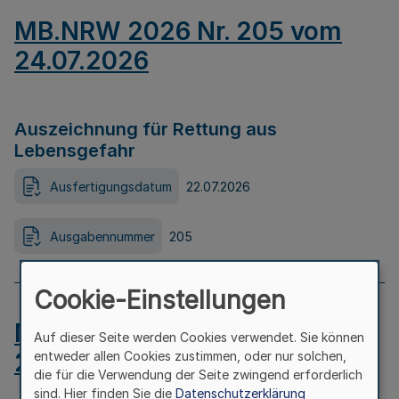
MB.NRW 2026 Nr. 205 vom
24.07.2026
Auszeichnung für Rettung aus
Lebensgefahr
Ausfertigungsdatum
22.07.2026
Ausgabennummer
205
Cookie-Einstellungen
MB.NRW 2026 Nr. 204 vom
Auf dieser Seite werden Cookies verwendet. Sie können
24.07.2026
entweder allen Cookies zustimmen, oder nur solchen,
die für die Verwendung der Seite zwingend erforderlich
sind. Hier finden Sie die
Datenschutzerklärung