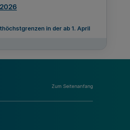
.2026
öchstgrenzen in der ab 1. April
Ausgabennummer
212
.2026
Zum Seitenanfang
programms „Mittelstand Innovativ &
gitale Prozesse
usgabennummer
211