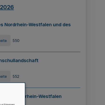
.2026
s Nordrhein-Westfalen und des
eite
550
hschullandschaft
eite
552
ung in Nordrhein-Westfalen
LADG NRW)
zustimmen,