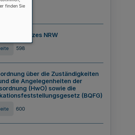
er finden Sie
eite
595
ospiel Gesetzes NRW
eite
598
ordnung über die Zuständigkeiten
und die Angelegenheiten der
sordnung (HwO) sowie die
ikationsfeststellungsgesetz (BQFG)
eite
600