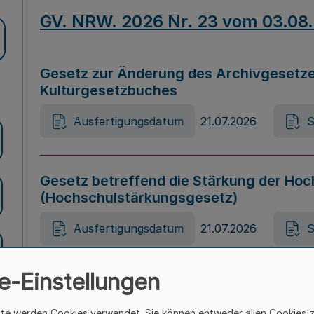
GV. NRW. 2026 Nr. 23 vom 03.08
Gesetz zur Änderung des Archivgesetze
Kulturgesetzbuches
Ausfertigungsdatum
21.07.2026
S
Gesetz betreffend die Stärkung der Hoc
(Hochschulstärkungsgesetz)
Ausfertigungsdatum
21.07.2026
S
e-Einstellungen
Gesetz zur Vermeidung von Diskriminier
(Landesantidiskriminierungsgesetz – 
ite werden Cookies verwendet. Sie können entweder allen Cookies 