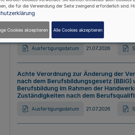
hen, die für die Verwendung der Seite zwingend erforderlich sind. Hi
Ausfertigungsdatum
21.07.2026
S
hutzerklärung
ige Cookies akzeptieren
Alle Cookies akzeptieren
Gesetz zur Änderung des Online-Casin
Ausfertigungsdatum
21.07.2026
S
Achte Verordnung zur Änderung der Ver
nach dem Berufsbildungsgesetz (BBiG) 
Berufsbildung im Rahmen der Handwerk
Zuständigkeiten nach dem Berufsqualif
Ausfertigungsdatum
21.07.2026
S