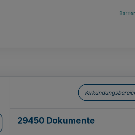
Barrier
ch
Verkündungsbereich 
29450 Dokumente