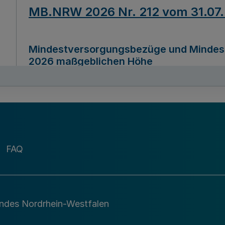
MB.NRW 2026 Nr. 212 vom 31.07
Mindestversorgungsbezüge und Mindesth
2026 maßgeblichen Höhe
Ausfertigungsdatum
22.07.2026
MB.NRW 2026 Nr. 211 vom 31.07
FAQ
Richtlinie zur Durchführung des Förder
Digital (MID)“ zum Teilprogramm MID-Di
andes Nordrhein-Westfalen
Ausfertigungsdatum
29.11.2026
A