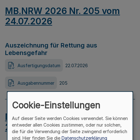
MB.NRW 2026 Nr. 205 vom
24.07.2026
Auszeichnung für Rettung aus
Lebensgefahr
Ausfertigungsdatum
22.07.2026
Ausgabennummer
205
Cookie-Einstellungen
MB.NRW 2026 Nr. 204 vom
Auf dieser Seite werden Cookies verwendet. Sie können
24.07.2026
entweder allen Cookies zustimmen, oder nur solchen,
die für die Verwendung der Seite zwingend erforderlich
sind. Hier finden Sie die
Datenschutzerklärung