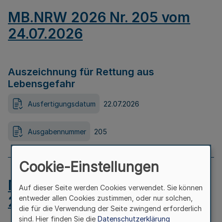
MB.NRW 2026 Nr. 205 vom
24.07.2026
Auszeichnung für Rettung aus
Lebensgefahr
Ausfertigungsdatum
22.07.2026
Ausgabennummer
205
Cookie-Einstellungen
MB.NRW 2026 Nr. 204 vom
Auf dieser Seite werden Cookies verwendet. Sie können
24.07.2026
entweder allen Cookies zustimmen, oder nur solchen,
die für die Verwendung der Seite zwingend erforderlich
sind. Hier finden Sie die
Datenschutzerklärung