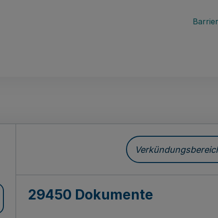
Barrier
ch
Verkündungsbereich 
29450 Dokumente