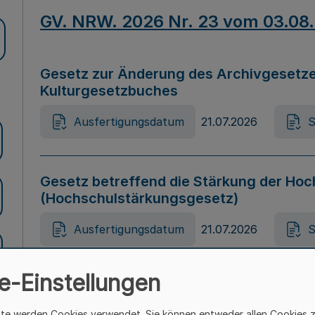
GV. NRW. 2026 Nr. 23 vom 03.08
Gesetz zur Änderung des Archivgesetze
Kulturgesetzbuches
Ausfertigungsdatum
21.07.2026
S
Gesetz betreffend die Stärkung der Hoc
(Hochschulstärkungsgesetz)
Ausfertigungsdatum
21.07.2026
S
e-Einstellungen
Gesetz zur Vermeidung von Diskriminier
(Landesantidiskriminierungsgesetz – 
ite werden Cookies verwendet. Sie können entweder allen Cookies 