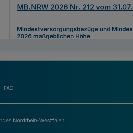
MB.NRW 2026 Nr. 212 vom 31.07
Mindestversorgungsbezüge und Mindesth
2026 maßgeblichen Höhe
Ausfertigungsdatum
22.07.2026
MB.NRW 2026 Nr. 211 vom 31.07
FAQ
Richtlinie zur Durchführung des Förder
Digital (MID)“ zum Teilprogramm MID-Di
andes Nordrhein-Westfalen
Ausfertigungsdatum
29.11.2026
A