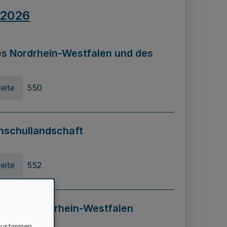
.2026
s Nordrhein-Westfalen und des
eite
550
hschullandschaft
eite
552
ung in Nordrhein-Westfalen
LADG NRW)
zustimmen,