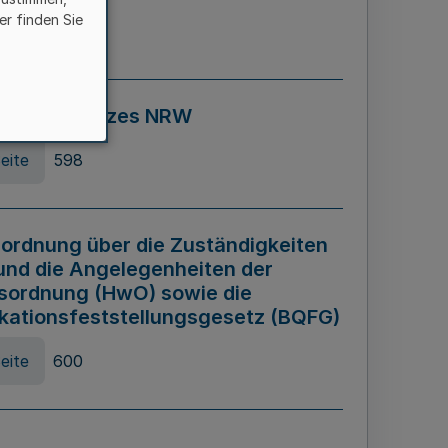
er finden Sie
eite
595
ospiel Gesetzes NRW
eite
598
ordnung über die Zuständigkeiten
und die Angelegenheiten der
sordnung (HwO) sowie die
ikationsfeststellungsgesetz (BQFG)
eite
600