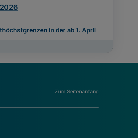
.2026
öchstgrenzen in der ab 1. April
Ausgabennummer
212
.2026
Zum Seitenanfang
programms „Mittelstand Innovativ &
gitale Prozesse
usgabennummer
211