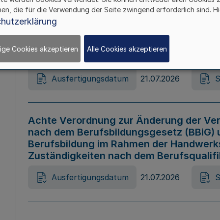
hen, die für die Verwendung der Seite zwingend erforderlich sind. Hi
Ausfertigungsdatum
21.07.2026
S
hutzerklärung
ige Cookies akzeptieren
Alle Cookies akzeptieren
Gesetz zur Änderung des Online-Casin
Ausfertigungsdatum
21.07.2026
S
Achte Verordnung zur Änderung der Ver
nach dem Berufsbildungsgesetz (BBiG) 
Berufsbildung im Rahmen der Handwerk
Zuständigkeiten nach dem Berufsqualif
Ausfertigungsdatum
21.07.2026
S