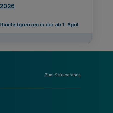
.2026
öchstgrenzen in der ab 1. April
Ausgabennummer
212
.2026
Zum Seitenanfang
programms „Mittelstand Innovativ &
gitale Prozesse
usgabennummer
211