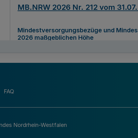
MB.NRW 2026 Nr. 212 vom 31.07
Mindestversorgungsbezüge und Mindesth
2026 maßgeblichen Höhe
Ausfertigungsdatum
22.07.2026
MB.NRW 2026 Nr. 211 vom 31.07
FAQ
Richtlinie zur Durchführung des Förder
Digital (MID)“ zum Teilprogramm MID-Di
andes Nordrhein-Westfalen
Ausfertigungsdatum
29.11.2026
A