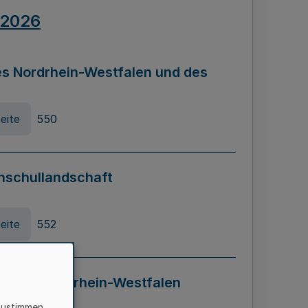
.2026
s Nordrhein-Westfalen und des
eite
550
hschullandschaft
eite
552
ung in Nordrhein-Westfalen
LADG NRW)
zustimmen,