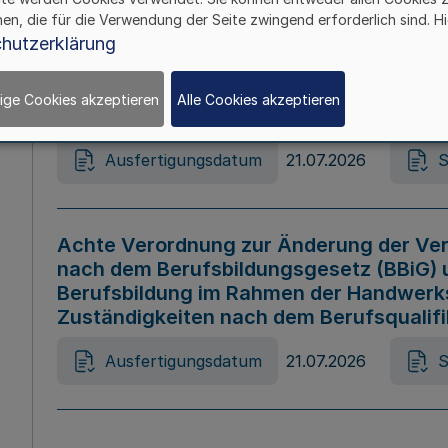
hen, die für die Verwendung der Seite zwingend erforderlich sind. Hi
Ausfertigungsdatum
21.07.2026
S
hutzerklärung
ige Cookies akzeptieren
Alle Cookies akzeptieren
Gesetz zur Änderung des Online-Casin
Ausfertigungsdatum
21.07.2026
S
Achte Verordnung zur Änderung der Ver
nach dem Berufsbildungsgesetz (BBiG) 
Berufsbildung im Rahmen der Handwerk
Zuständigkeiten nach dem Berufsqualif
Ausfertigungsdatum
21.07.2026
S