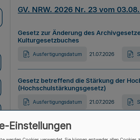
GV. NRW. 2026 Nr. 23 vom 03.08
Gesetz zur Änderung des Archivgesetze
Kulturgesetzbuches
Ausfertigungsdatum
21.07.2026
S
Gesetz betreffend die Stärkung der Hoc
(Hochschulstärkungsgesetz)
Ausfertigungsdatum
21.07.2026
S
e-Einstellungen
Gesetz zur Vermeidung von Diskriminier
(Landesantidiskriminierungsgesetz – 
ite werden Cookies verwendet. Sie können entweder allen Cookies 