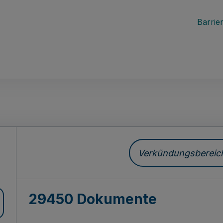
Barrier
ch
Verkündungsbereich 
29450 Dokumente