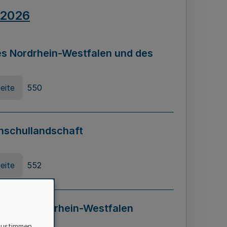
.2026
s Nordrhein-Westfalen und des
eite
550
hschullandschaft
eite
552
ung in Nordrhein-Westfalen
LADG NRW)
zustimmen,