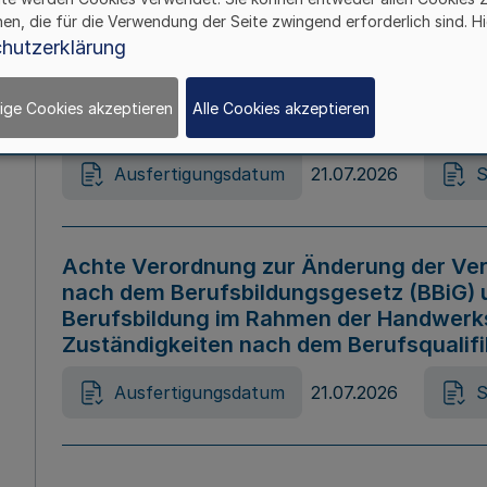
hen, die für die Verwendung der Seite zwingend erforderlich sind. Hi
Ausfertigungsdatum
21.07.2026
S
hutzerklärung
ige Cookies akzeptieren
Alle Cookies akzeptieren
Gesetz zur Änderung des Online-Casin
Ausfertigungsdatum
21.07.2026
S
Achte Verordnung zur Änderung der Ver
nach dem Berufsbildungsgesetz (BBiG) 
Berufsbildung im Rahmen der Handwerk
Zuständigkeiten nach dem Berufsqualif
Ausfertigungsdatum
21.07.2026
S