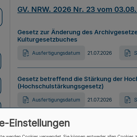
GV. NRW. 2026 Nr. 23 vom 03.08
Gesetz zur Änderung des Archivgesetze
Kulturgesetzbuches
Ausfertigungsdatum
21.07.2026
S
Gesetz betreffend die Stärkung der Hoc
(Hochschulstärkungsgesetz)
Ausfertigungsdatum
21.07.2026
S
e-Einstellungen
Gesetz zur Vermeidung von Diskriminier
(Landesantidiskriminierungsgesetz – 
ite werden Cookies verwendet. Sie können entweder allen Cookies 