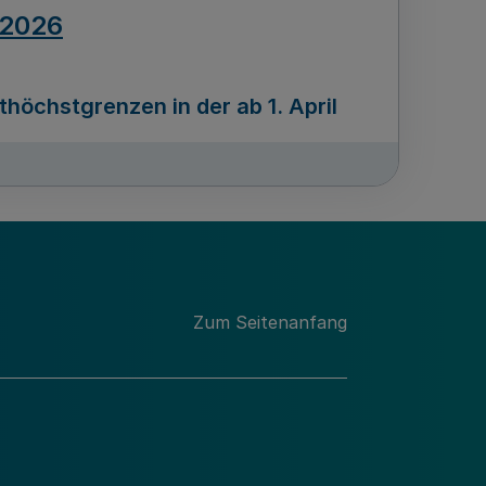
.2026
öchstgrenzen in der ab 1. April
Ausgabennummer
212
.2026
Zum Seitenanfang
programms „Mittelstand Innovativ &
gitale Prozesse
usgabennummer
211