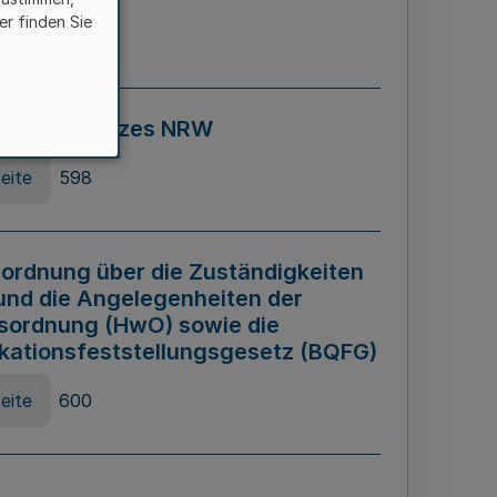
er finden Sie
eite
595
ospiel Gesetzes NRW
eite
598
ordnung über die Zuständigkeiten
und die Angelegenheiten der
sordnung (HwO) sowie die
ikationsfeststellungsgesetz (BQFG)
eite
600