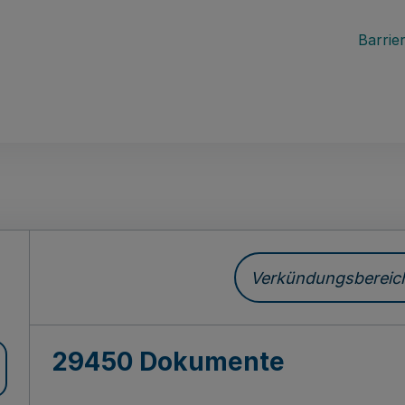
Barrier
ch
Verkündungsbereich 
29450 Dokumente