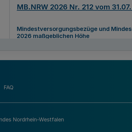
MB.NRW 2026 Nr. 212 vom 31.07
Mindestversorgungsbezüge und Mindesth
2026 maßgeblichen Höhe
Ausfertigungsdatum
22.07.2026
MB.NRW 2026 Nr. 211 vom 31.07
FAQ
Richtlinie zur Durchführung des Förder
Digital (MID)“ zum Teilprogramm MID-Di
andes Nordrhein-Westfalen
Ausfertigungsdatum
29.11.2026
A