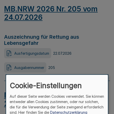
MB.NRW 2026 Nr. 205 vom
24.07.2026
Auszeichnung für Rettung aus
Lebensgefahr
Ausfertigungsdatum
22.07.2026
Ausgabennummer
205
Cookie-Einstellungen
MB.NRW 2026 Nr. 204 vom
Auf dieser Seite werden Cookies verwendet. Sie können
24.07.2026
entweder allen Cookies zustimmen, oder nur solchen,
die für die Verwendung der Seite zwingend erforderlich
sind. Hier finden Sie die
Datenschutzerklärung