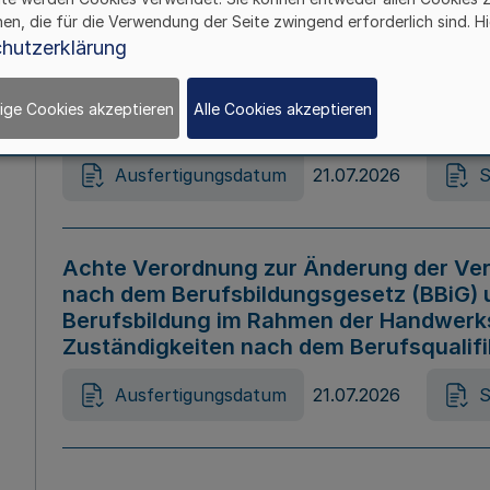
hen, die für die Verwendung der Seite zwingend erforderlich sind. Hi
Ausfertigungsdatum
21.07.2026
S
hutzerklärung
ige Cookies akzeptieren
Alle Cookies akzeptieren
Gesetz zur Änderung des Online-Casin
Ausfertigungsdatum
21.07.2026
S
Achte Verordnung zur Änderung der Ver
nach dem Berufsbildungsgesetz (BBiG) 
Berufsbildung im Rahmen der Handwerk
Zuständigkeiten nach dem Berufsqualif
Ausfertigungsdatum
21.07.2026
S