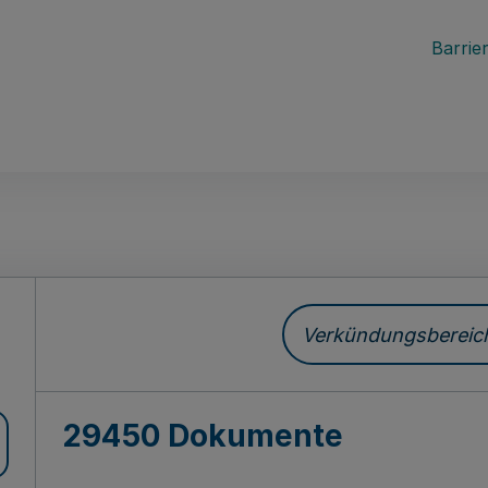
Barrier
ch
Verkündungsbereich 
29450 Dokumente