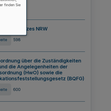
er finden Sie
eite
595
ospiel Gesetzes NRW
eite
598
ordnung über die Zuständigkeiten
und die Angelegenheiten der
sordnung (HwO) sowie die
ikationsfeststellungsgesetz (BQFG)
eite
600