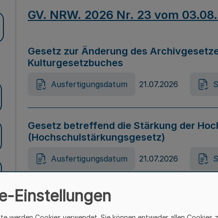
GV. NRW. 2026 Nr. 23 vom 03.08
Gesetz zur Änderung des Archivgesetze
Kulturgesetzbuches
Ausfertigungsdatum
21.07.2026
S
Gesetz betreffend die Stärkung der Hoc
(Hochschulstärkungsgesetz)
Ausfertigungsdatum
21.07.2026
S
e-Einstellungen
Gesetz zur Vermeidung von Diskriminier
(Landesantidiskriminierungsgesetz – 
ite werden Cookies verwendet. Sie können entweder allen Cookies 