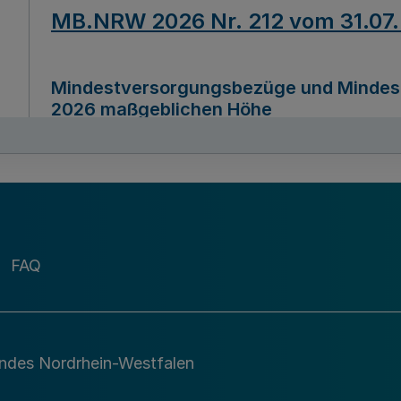
MB.NRW 2026 Nr. 212 vom 31.07
Mindestversorgungsbezüge und Mindesth
2026 maßgeblichen Höhe
Ausfertigungsdatum
22.07.2026
MB.NRW 2026 Nr. 211 vom 31.07
FAQ
Richtlinie zur Durchführung des Förder
Digital (MID)“ zum Teilprogramm MID-Di
andes Nordrhein-Westfalen
Ausfertigungsdatum
29.11.2026
A