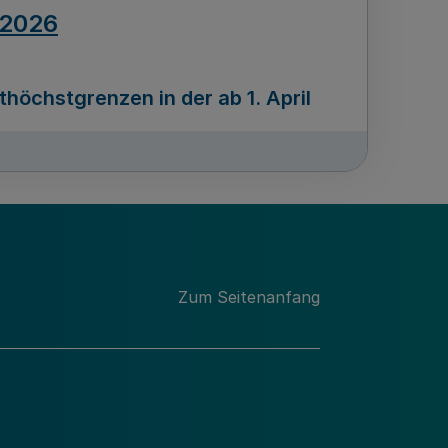
.2026
öchstgrenzen in der ab 1. April
Ausgabennummer
212
.2026
Zum Seitenanfang
programms „Mittelstand Innovativ &
gitale Prozesse
usgabennummer
211