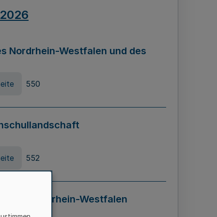
.2026
s Nordrhein-Westfalen und des
eite
550
hschullandschaft
eite
552
ung in Nordrhein-Westfalen
LADG NRW)
zustimmen,