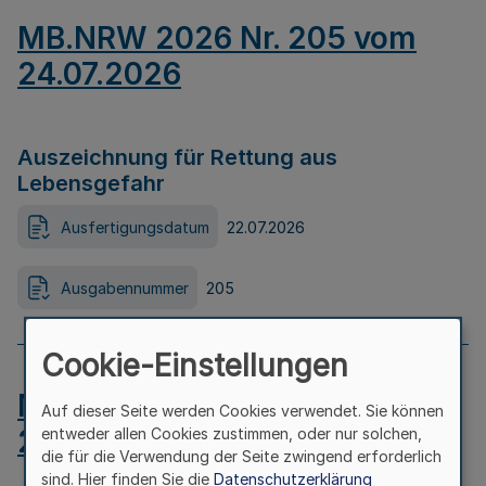
MB.NRW 2026 Nr. 205 vom
24.07.2026
Auszeichnung für Rettung aus
Lebensgefahr
Ausfertigungsdatum
22.07.2026
Ausgabennummer
205
Cookie-Einstellungen
MB.NRW 2026 Nr. 204 vom
Auf dieser Seite werden Cookies verwendet. Sie können
24.07.2026
entweder allen Cookies zustimmen, oder nur solchen,
die für die Verwendung der Seite zwingend erforderlich
sind. Hier finden Sie die
Datenschutzerklärung