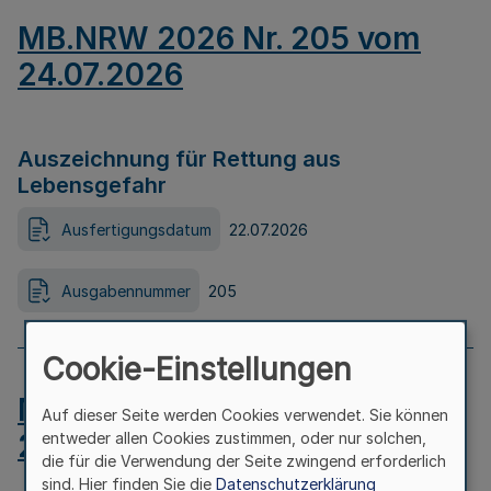
MB.NRW 2026 Nr. 205 vom
24.07.2026
Auszeichnung für Rettung aus
Lebensgefahr
Ausfertigungsdatum
22.07.2026
Ausgabennummer
205
Cookie-Einstellungen
MB.NRW 2026 Nr. 204 vom
Auf dieser Seite werden Cookies verwendet. Sie können
24.07.2026
entweder allen Cookies zustimmen, oder nur solchen,
die für die Verwendung der Seite zwingend erforderlich
sind. Hier finden Sie die
Datenschutzerklärung