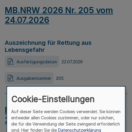
MB.NRW 2026 Nr. 205 vom
24.07.2026
Auszeichnung für Rettung aus
Lebensgefahr
Ausfertigungsdatum
22.07.2026
Ausgabennummer
205
Cookie-Einstellungen
MB.NRW 2026 Nr. 204 vom
Auf dieser Seite werden Cookies verwendet. Sie können
24.07.2026
entweder allen Cookies zustimmen, oder nur solchen,
die für die Verwendung der Seite zwingend erforderlich
sind. Hier finden Sie die
Datenschutzerklärung