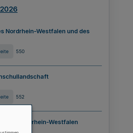
.2026
s Nordrhein-Westfalen und des
eite
550
hschullandschaft
eite
552
ung in Nordrhein-Westfalen
LADG NRW)
zustimmen,