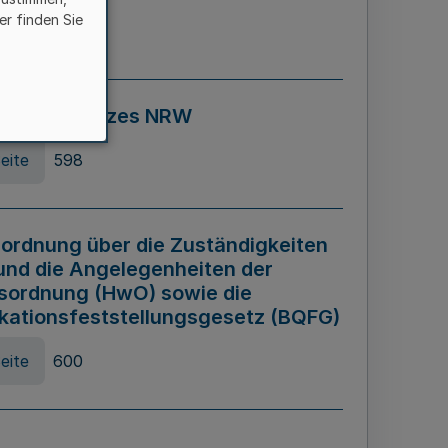
er finden Sie
eite
595
ospiel Gesetzes NRW
eite
598
ordnung über die Zuständigkeiten
und die Angelegenheiten der
sordnung (HwO) sowie die
ikationsfeststellungsgesetz (BQFG)
eite
600