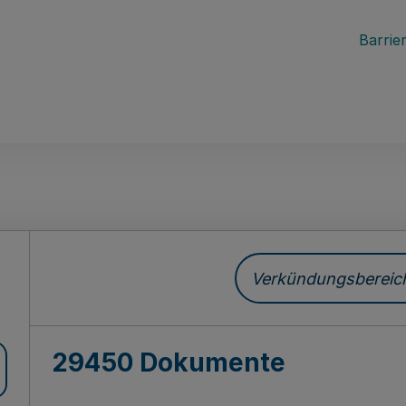
Barrier
ch
Verkündungsbereich 
29450 Dokumente