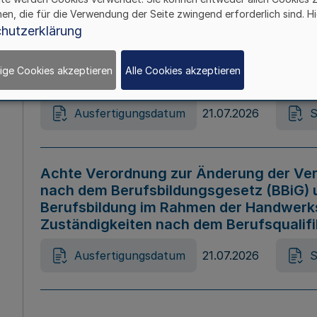
hen, die für die Verwendung der Seite zwingend erforderlich sind. Hi
Ausfertigungsdatum
21.07.2026
S
hutzerklärung
ige Cookies akzeptieren
Alle Cookies akzeptieren
Gesetz zur Änderung des Online-Casin
Ausfertigungsdatum
21.07.2026
S
Achte Verordnung zur Änderung der Ver
nach dem Berufsbildungsgesetz (BBiG) 
Berufsbildung im Rahmen der Handwerk
Zuständigkeiten nach dem Berufsqualif
Ausfertigungsdatum
21.07.2026
S