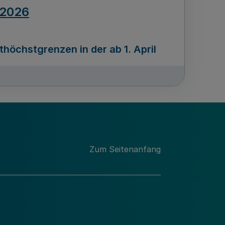
.2026
öchstgrenzen in der ab 1. April
Ausgabennummer
212
.2026
Zum Seitenanfang
programms „Mittelstand Innovativ &
gitale Prozesse
usgabennummer
211