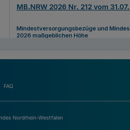
MB.NRW 2026 Nr. 212 vom 31.07
Mindestversorgungsbezüge und Mindesth
2026 maßgeblichen Höhe
Ausfertigungsdatum
22.07.2026
MB.NRW 2026 Nr. 211 vom 31.07
FAQ
Richtlinie zur Durchführung des Förder
Digital (MID)“ zum Teilprogramm MID-Di
andes Nordrhein-Westfalen
Ausfertigungsdatum
29.11.2026
A