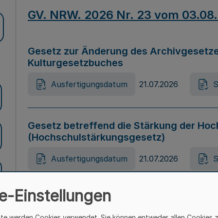
GV. NRW. 2026 Nr. 23 vom 03.08
Gesetz zur Änderung des Archivgesetze
Kulturgesetzbuches
Ausfertigungsdatum
21.07.2026
S
Gesetz betreffend die Stärkung der Hoc
(Hochschulstärkungsgesetz)
Ausfertigungsdatum
21.07.2026
S
e-Einstellungen
Gesetz zur Vermeidung von Diskriminier
(Landesantidiskriminierungsgesetz – 
ite werden Cookies verwendet. Sie können entweder allen Cookies 