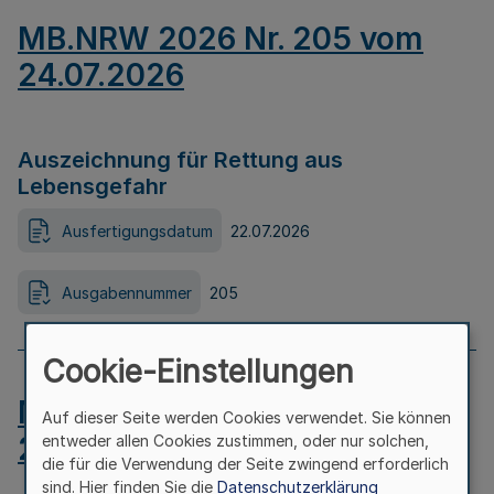
MB.NRW 2026 Nr. 205 vom
24.07.2026
Auszeichnung für Rettung aus
Lebensgefahr
Ausfertigungsdatum
22.07.2026
Ausgabennummer
205
Cookie-Einstellungen
MB.NRW 2026 Nr. 204 vom
Auf dieser Seite werden Cookies verwendet. Sie können
24.07.2026
entweder allen Cookies zustimmen, oder nur solchen,
die für die Verwendung der Seite zwingend erforderlich
sind. Hier finden Sie die
Datenschutzerklärung