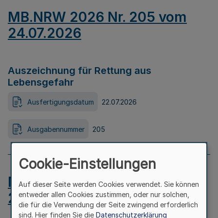
MB.NRW 2026 Nr. 205 vom
24.07.2026
Auszeichnung für Rettung aus
Lebensgefahr
Ausfertigungsdatum
22.07.2026
Ausgabennummer
205
Cookie-Einstellungen
MB.NRW 2026 Nr. 204 vom
Auf dieser Seite werden Cookies verwendet. Sie können
24.07.2026
entweder allen Cookies zustimmen, oder nur solchen,
die für die Verwendung der Seite zwingend erforderlich
sind. Hier finden Sie die
Datenschutzerklärung