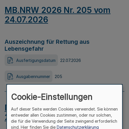
MB.NRW 2026 Nr. 205 vom
24.07.2026
Auszeichnung für Rettung aus
Lebensgefahr
Ausfertigungsdatum
22.07.2026
Ausgabennummer
205
Cookie-Einstellungen
MB.NRW 2026 Nr. 204 vom
Auf dieser Seite werden Cookies verwendet. Sie können
24.07.2026
entweder allen Cookies zustimmen, oder nur solchen,
die für die Verwendung der Seite zwingend erforderlich
sind. Hier finden Sie die
Datenschutzerklärung