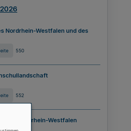
.2026
s Nordrhein-Westfalen und des
eite
550
hschullandschaft
eite
552
ung in Nordrhein-Westfalen
LADG NRW)
zustimmen,