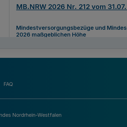
MB.NRW 2026 Nr. 212 vom 31.07
Mindestversorgungsbezüge und Mindesth
2026 maßgeblichen Höhe
Ausfertigungsdatum
22.07.2026
MB.NRW 2026 Nr. 211 vom 31.07
FAQ
Richtlinie zur Durchführung des Förder
Digital (MID)“ zum Teilprogramm MID-Di
andes Nordrhein-Westfalen
Ausfertigungsdatum
29.11.2026
A