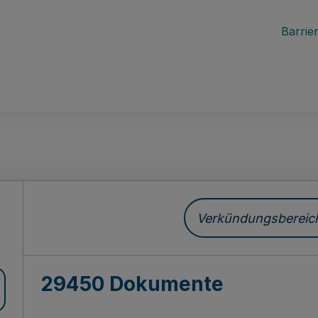
Barrier
ch
Verkündungsbereich 
29450 Dokumente