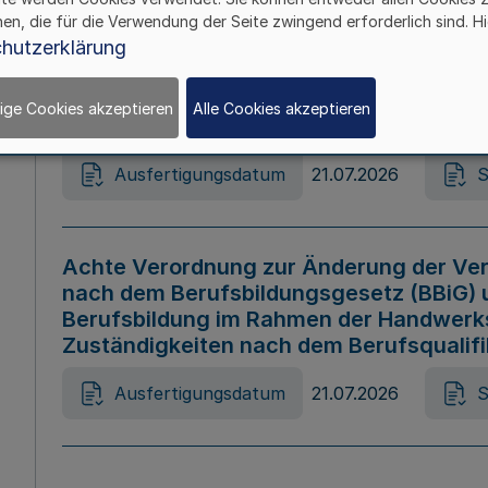
hen, die für die Verwendung der Seite zwingend erforderlich sind. Hi
Ausfertigungsdatum
21.07.2026
S
hutzerklärung
ige Cookies akzeptieren
Alle Cookies akzeptieren
Gesetz zur Änderung des Online-Casin
Ausfertigungsdatum
21.07.2026
S
Achte Verordnung zur Änderung der Ver
nach dem Berufsbildungsgesetz (BBiG) 
Berufsbildung im Rahmen der Handwerk
Zuständigkeiten nach dem Berufsqualif
Ausfertigungsdatum
21.07.2026
S