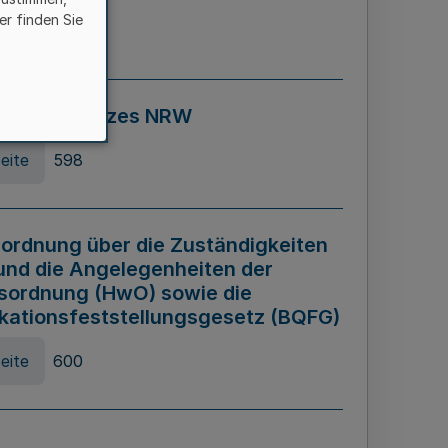
er finden Sie
eite
595
ospiel Gesetzes NRW
eite
598
ordnung über die Zuständigkeiten
und die Angelegenheiten der
sordnung (HwO) sowie die
ikationsfeststellungsgesetz (BQFG)
eite
600