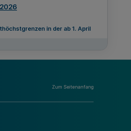
.2026
öchstgrenzen in der ab 1. April
Ausgabennummer
212
.2026
Zum Seitenanfang
programms „Mittelstand Innovativ &
gitale Prozesse
usgabennummer
211