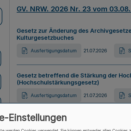
GV. NRW. 2026 Nr. 23 vom 03.08
Gesetz zur Änderung des Archivgesetze
Kulturgesetzbuches
Ausfertigungsdatum
21.07.2026
S
Gesetz betreffend die Stärkung der Hoc
(Hochschulstärkungsgesetz)
Ausfertigungsdatum
21.07.2026
S
e-Einstellungen
Gesetz zur Vermeidung von Diskriminier
(Landesantidiskriminierungsgesetz – 
ite werden Cookies verwendet. Sie können entweder allen Cookies 