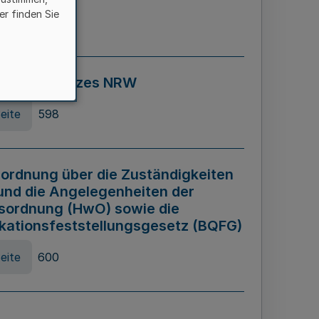
er finden Sie
eite
595
ospiel Gesetzes NRW
eite
598
ordnung über die Zuständigkeiten
und die Angelegenheiten der
sordnung (HwO) sowie die
ikationsfeststellungsgesetz (BQFG)
eite
600