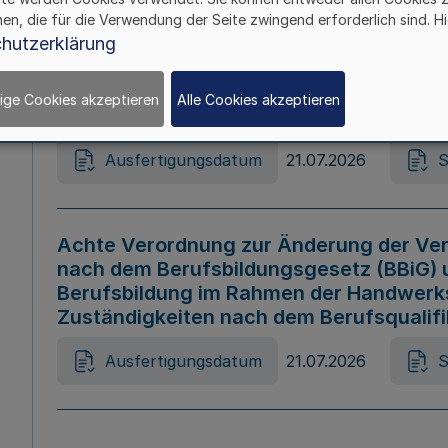
hen, die für die Verwendung der Seite zwingend erforderlich sind. Hi
Ausfertigungsdatum
21.07.2026
S
hutzerklärung
ige Cookies akzeptieren
Alle Cookies akzeptieren
Gesetz zur Änderung des Online-Casin
Ausfertigungsdatum
21.07.2026
S
Achte Verordnung zur Änderung der Ver
nach dem Berufsbildungsgesetz (BBiG) 
Berufsbildung im Rahmen der Handwerk
Zuständigkeiten nach dem Berufsqualif
Ausfertigungsdatum
21.07.2026
S