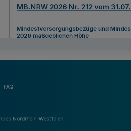
MB.NRW 2026 Nr. 212 vom 31.07
Mindestversorgungsbezüge und Mindesth
2026 maßgeblichen Höhe
Ausfertigungsdatum
22.07.2026
MB.NRW 2026 Nr. 211 vom 31.07
FAQ
Richtlinie zur Durchführung des Förder
Digital (MID)“ zum Teilprogramm MID-Di
andes Nordrhein-Westfalen
Ausfertigungsdatum
29.11.2026
A