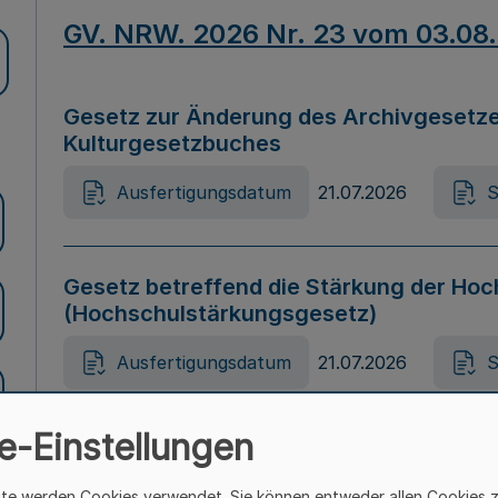
GV. NRW. 2026 Nr. 23 vom 03.08
Gesetz zur Änderung des Archivgesetze
Kulturgesetzbuches
Ausfertigungsdatum
21.07.2026
S
Gesetz betreffend die Stärkung der Hoc
(Hochschulstärkungsgesetz)
Ausfertigungsdatum
21.07.2026
S
e-Einstellungen
Gesetz zur Vermeidung von Diskriminier
(Landesantidiskriminierungsgesetz – 
ite werden Cookies verwendet. Sie können entweder allen Cookies 