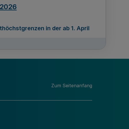
.2026
öchstgrenzen in der ab 1. April
Ausgabennummer
212
.2026
Zum Seitenanfang
programms „Mittelstand Innovativ &
gitale Prozesse
usgabennummer
211