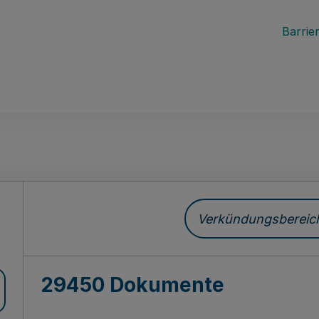
Barrier
ch
Verkündungsbereich 
29450 Dokumente