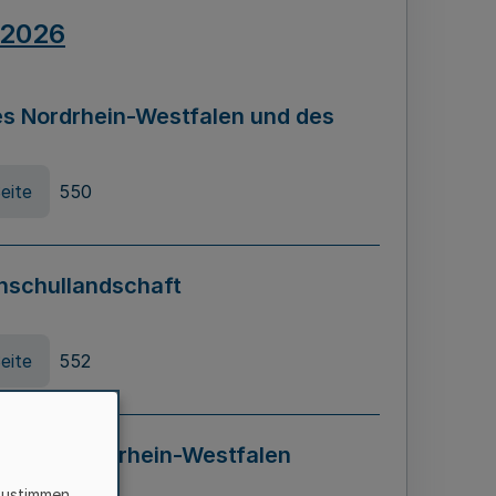
.2026
s Nordrhein-Westfalen und des
eite
550
hschullandschaft
eite
552
ung in Nordrhein-Westfalen
LADG NRW)
zustimmen,