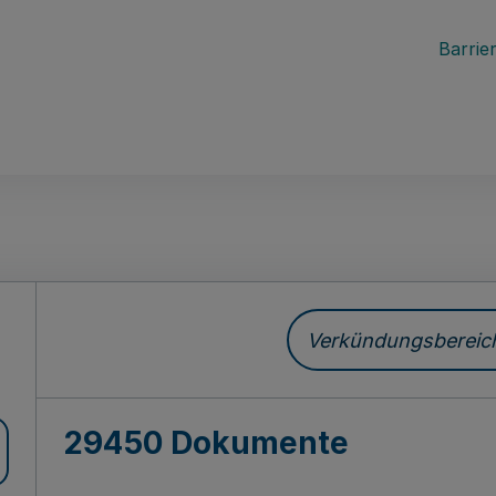
Barrier
ch
Verkündungsbereich 
29450 Dokumente