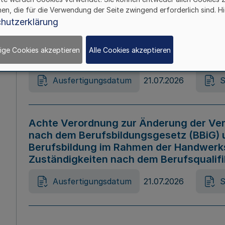
hen, die für die Verwendung der Seite zwingend erforderlich sind. Hi
Ausfertigungsdatum
21.07.2026
S
hutzerklärung
ige Cookies akzeptieren
Alle Cookies akzeptieren
Gesetz zur Änderung des Online-Casin
Ausfertigungsdatum
21.07.2026
S
Achte Verordnung zur Änderung der Ver
nach dem Berufsbildungsgesetz (BBiG) 
Berufsbildung im Rahmen der Handwerk
Zuständigkeiten nach dem Berufsqualif
Ausfertigungsdatum
21.07.2026
S