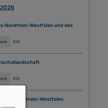
.2026
s Nordrhein-Westfalen und des
eite
550
hschullandschaft
eite
552
ung in Nordrhein-Westfalen
LADG NRW)
zustimmen,