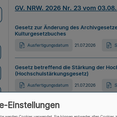
GV. NRW. 2026 Nr. 23 vom 03.08
Gesetz zur Änderung des Archivgesetze
Kulturgesetzbuches
Ausfertigungsdatum
21.07.2026
S
Gesetz betreffend die Stärkung der Hoc
(Hochschulstärkungsgesetz)
Ausfertigungsdatum
21.07.2026
S
e-Einstellungen
Gesetz zur Vermeidung von Diskriminier
(Landesantidiskriminierungsgesetz – 
ite werden Cookies verwendet. Sie können entweder allen Cookies 