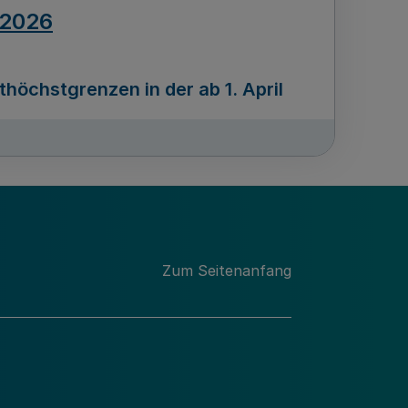
.2026
öchstgrenzen in der ab 1. April
Ausgabennummer
212
.2026
Zum Seitenanfang
programms „Mittelstand Innovativ &
gitale Prozesse
usgabennummer
211