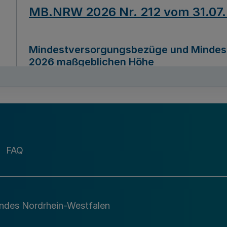
MB.NRW 2026 Nr. 212 vom 31.07
Mindestversorgungsbezüge und Mindesth
2026 maßgeblichen Höhe
Ausfertigungsdatum
22.07.2026
MB.NRW 2026 Nr. 211 vom 31.07
FAQ
Richtlinie zur Durchführung des Förder
Digital (MID)“ zum Teilprogramm MID-Di
andes Nordrhein-Westfalen
Ausfertigungsdatum
29.11.2026
A