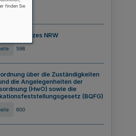
er finden Sie
eite
595
ospiel Gesetzes NRW
eite
598
ordnung über die Zuständigkeiten
und die Angelegenheiten der
sordnung (HwO) sowie die
ikationsfeststellungsgesetz (BQFG)
eite
600