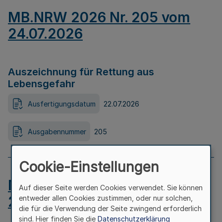
MB.NRW 2026 Nr. 205 vom
24.07.2026
Auszeichnung für Rettung aus
Lebensgefahr
Ausfertigungsdatum
22.07.2026
Ausgabennummer
205
Cookie-Einstellungen
MB.NRW 2026 Nr. 204 vom
Auf dieser Seite werden Cookies verwendet. Sie können
24.07.2026
entweder allen Cookies zustimmen, oder nur solchen,
die für die Verwendung der Seite zwingend erforderlich
sind. Hier finden Sie die
Datenschutzerklärung