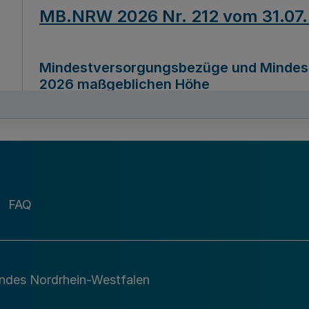
MB.NRW 2026 Nr. 212 vom 31.07
Mindestversorgungsbezüge und Mindesth
2026 maßgeblichen Höhe
Ausfertigungsdatum
22.07.2026
MB.NRW 2026 Nr. 211 vom 31.07
FAQ
Richtlinie zur Durchführung des Förder
Digital (MID)“ zum Teilprogramm MID-Di
andes Nordrhein-Westfalen
Ausfertigungsdatum
29.11.2026
A