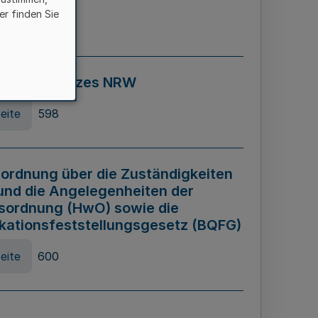
er finden Sie
eite
595
ospiel Gesetzes NRW
eite
598
ordnung über die Zuständigkeiten
und die Angelegenheiten der
sordnung (HwO) sowie die
ikationsfeststellungsgesetz (BQFG)
eite
600