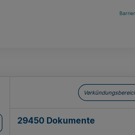
Barrier
ch
Verkündungsbereich 
29450 Dokumente