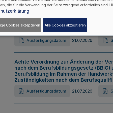
hen, die für die Verwendung der Seite zwingend erforderlich sind. Hi
Ausfertigungsdatum
21.07.2026
S
hutzerklärung
ige Cookies akzeptieren
Alle Cookies akzeptieren
Gesetz zur Änderung des Online-Casin
Ausfertigungsdatum
21.07.2026
S
Achte Verordnung zur Änderung der Ver
nach dem Berufsbildungsgesetz (BBiG) 
Berufsbildung im Rahmen der Handwerk
Zuständigkeiten nach dem Berufsqualif
Ausfertigungsdatum
21.07.2026
S