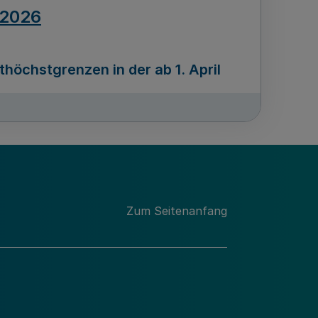
.2026
öchstgrenzen in der ab 1. April
Ausgabennummer
212
.2026
Zum Seitenanfang
programms „Mittelstand Innovativ &
gitale Prozesse
usgabennummer
211