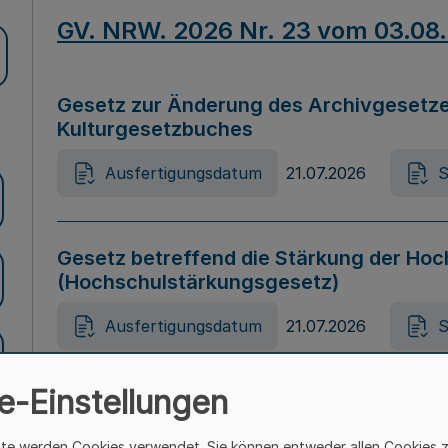
GV. NRW. 2026 Nr. 23 vom 03.08
Gesetz zur Änderung des Archivgesetze
Kulturgesetzbuches
Ausfertigungsdatum
21.07.2026
S
Gesetz betreffend die Stärkung der Hoc
(Hochschulstärkungsgesetz)
Ausfertigungsdatum
21.07.2026
S
e-Einstellungen
Gesetz zur Vermeidung von Diskriminier
(Landesantidiskriminierungsgesetz – 
ite werden Cookies verwendet. Sie können entweder allen Cookies 