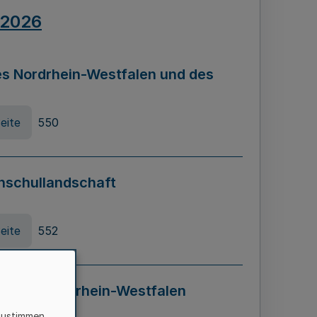
.2026
s Nordrhein-Westfalen und des
eite
550
hschullandschaft
eite
552
ung in Nordrhein-Westfalen
LADG NRW)
zustimmen,