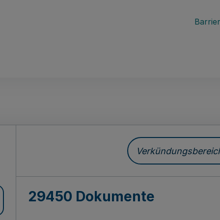
Barrier
ch
Verkündungsbereich 
29450 Dokumente