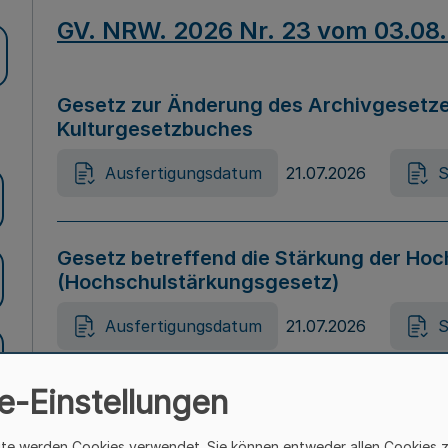
GV. NRW. 2026 Nr. 23 vom 03.08
Gesetz zur Änderung des Archivgesetze
Kulturgesetzbuches
Ausfertigungsdatum
21.07.2026
S
Gesetz betreffend die Stärkung der Hoc
(Hochschulstärkungsgesetz)
Ausfertigungsdatum
21.07.2026
S
e-Einstellungen
Gesetz zur Vermeidung von Diskriminier
(Landesantidiskriminierungsgesetz – 
ite werden Cookies verwendet. Sie können entweder allen Cookies 