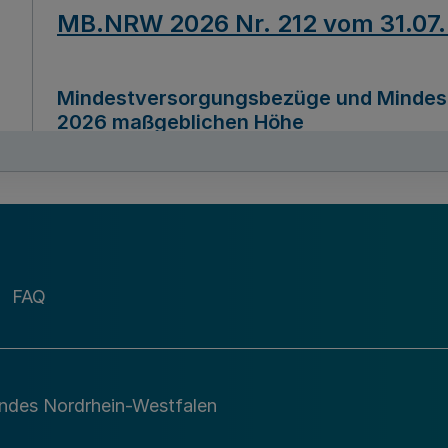
MB.NRW 2026 Nr. 212 vom 31.07
Mindestversorgungsbezüge und Mindesth
2026 maßgeblichen Höhe
Ausfertigungsdatum
22.07.2026
MB.NRW 2026 Nr. 211 vom 31.07
FAQ
Richtlinie zur Durchführung des Förder
Digital (MID)“ zum Teilprogramm MID-Di
andes Nordrhein-Westfalen
Ausfertigungsdatum
29.11.2026
A