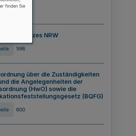
er finden Sie
eite
595
ospiel Gesetzes NRW
eite
598
ordnung über die Zuständigkeiten
und die Angelegenheiten der
sordnung (HwO) sowie die
ikationsfeststellungsgesetz (BQFG)
eite
600