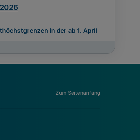
.2026
öchstgrenzen in der ab 1. April
Ausgabennummer
212
.2026
Zum Seitenanfang
programms „Mittelstand Innovativ &
gitale Prozesse
usgabennummer
211