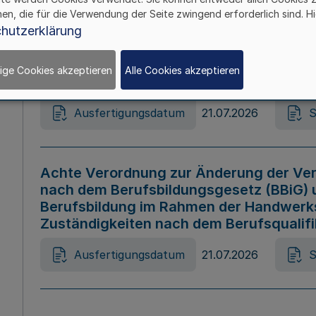
hen, die für die Verwendung der Seite zwingend erforderlich sind. Hi
Ausfertigungsdatum
21.07.2026
S
hutzerklärung
ige Cookies akzeptieren
Alle Cookies akzeptieren
Gesetz zur Änderung des Online-Casin
Ausfertigungsdatum
21.07.2026
S
Achte Verordnung zur Änderung der Ver
nach dem Berufsbildungsgesetz (BBiG) 
Berufsbildung im Rahmen der Handwerk
Zuständigkeiten nach dem Berufsqualif
Ausfertigungsdatum
21.07.2026
S