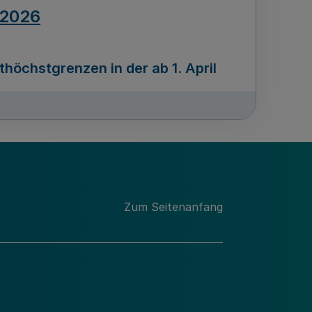
.2026
öchstgrenzen in der ab 1. April
Ausgabennummer
212
.2026
Zum Seitenanfang
programms „Mittelstand Innovativ &
gitale Prozesse
usgabennummer
211