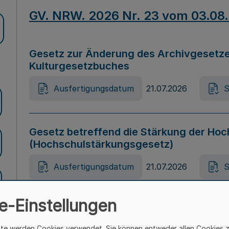
GV. NRW. 2026 Nr. 23 vom 03.08
Gesetz zur Änderung des Archivgesetze
Kulturgesetzbuches
Ausfertigungsdatum
21.07.2026
S
Gesetz betreffend die Stärkung der Hoc
(Hochschulstärkungsgesetz)
Ausfertigungsdatum
21.07.2026
S
e-Einstellungen
Gesetz zur Vermeidung von Diskriminier
(Landesantidiskriminierungsgesetz – 
ite werden Cookies verwendet. Sie können entweder allen Cookies 