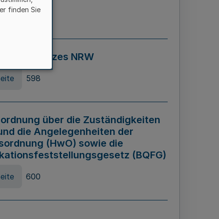
er finden Sie
eite
595
ospiel Gesetzes NRW
eite
598
ordnung über die Zuständigkeiten
und die Angelegenheiten der
sordnung (HwO) sowie die
ikationsfeststellungsgesetz (BQFG)
eite
600