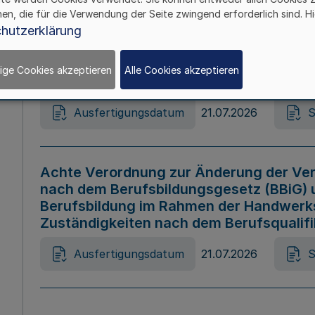
hen, die für die Verwendung der Seite zwingend erforderlich sind. Hi
Ausfertigungsdatum
21.07.2026
S
hutzerklärung
ige Cookies akzeptieren
Alle Cookies akzeptieren
Gesetz zur Änderung des Online-Casin
Ausfertigungsdatum
21.07.2026
S
Achte Verordnung zur Änderung der Ver
nach dem Berufsbildungsgesetz (BBiG) 
Berufsbildung im Rahmen der Handwerk
Zuständigkeiten nach dem Berufsqualif
Ausfertigungsdatum
21.07.2026
S