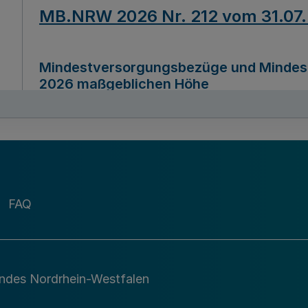
MB.NRW 2026 Nr. 212 vom 31.07
Mindestversorgungsbezüge und Mindesth
2026 maßgeblichen Höhe
Ausfertigungsdatum
22.07.2026
MB.NRW 2026 Nr. 211 vom 31.07
FAQ
Richtlinie zur Durchführung des Förder
Digital (MID)“ zum Teilprogramm MID-Di
andes Nordrhein-Westfalen
Ausfertigungsdatum
29.11.2026
A