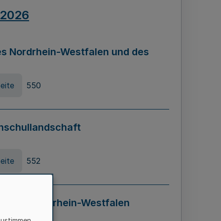
.2026
s Nordrhein-Westfalen und des
eite
550
hschullandschaft
eite
552
ung in Nordrhein-Westfalen
LADG NRW)
zustimmen,