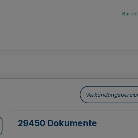
Barrier
ch
Verkündungsbereich 
29450 Dokumente