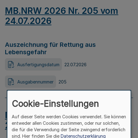
MB.NRW 2026 Nr. 205 vom
24.07.2026
Auszeichnung für Rettung aus
Lebensgefahr
Ausfertigungsdatum
22.07.2026
Ausgabennummer
205
Cookie-Einstellungen
MB.NRW 2026 Nr. 204 vom
Auf dieser Seite werden Cookies verwendet. Sie können
24.07.2026
entweder allen Cookies zustimmen, oder nur solchen,
die für die Verwendung der Seite zwingend erforderlich
sind. Hier finden Sie die
Datenschutzerklärung