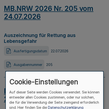
MB.NRW 2026 Nr. 205 vom
24.07.2026
Auszeichnung für Rettung aus
Lebensgefahr
Ausfertigungsdatum
22.07.2026
Ausgabennummer
205
Cookie-Einstellungen
MB.NRW 2026 Nr. 204 vom
Auf dieser Seite werden Cookies verwendet. Sie können
24.07.2026
entweder allen Cookies zustimmen, oder nur solchen,
die für die Verwendung der Seite zwingend erforderlich
sind. Hier finden Sie die
Datenschutzerklärung