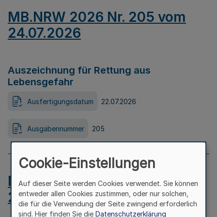
MB.NRW 2026 Nr. 205 vom
24.07.2026
Auszeichnung für Rettung aus
Lebensgefahr
Ausfertigungsdatum
22.07.2026
Ausgabennummer
205
Cookie-Einstellungen
MB.NRW 2026 Nr. 204 vom
Auf dieser Seite werden Cookies verwendet. Sie können
24.07.2026
entweder allen Cookies zustimmen, oder nur solchen,
die für die Verwendung der Seite zwingend erforderlich
sind. Hier finden Sie die
Datenschutzerklärung