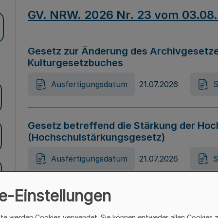
GV. NRW. 2026 Nr. 23 vom 03.08
Gesetz zur Änderung des Archivgesetze
Kulturgesetzbuches
Ausfertigungsdatum
21.07.2026
S
Gesetz betreffend die Stärkung der Hoc
(Hochschulstärkungsgesetz)
Ausfertigungsdatum
21.07.2026
S
e-Einstellungen
Gesetz zur Vermeidung von Diskriminier
(Landesantidiskriminierungsgesetz – 
ite werden Cookies verwendet. Sie können entweder allen Cookies 