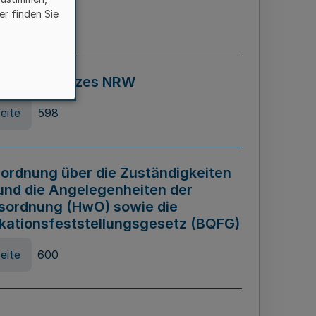
er finden Sie
eite
595
ospiel Gesetzes NRW
eite
598
ordnung über die Zuständigkeiten
und die Angelegenheiten der
sordnung (HwO) sowie die
ikationsfeststellungsgesetz (BQFG)
eite
600