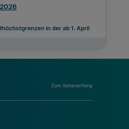
.2026
öchstgrenzen in der ab 1. April
Ausgabennummer
212
.2026
Zum Seitenanfang
programms „Mittelstand Innovativ &
gitale Prozesse
usgabennummer
211