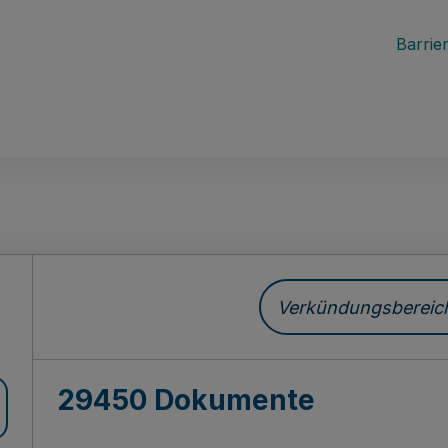
Barrier
ch
Verkündungsbereich 
29450 Dokumente