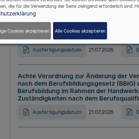
hen, die für die Verwendung der Seite zwingend erforderlich sind. Hi
Ausfertigungsdatum
21.07.2026
S
hutzerklärung
ige Cookies akzeptieren
Alle Cookies akzeptieren
Gesetz zur Änderung des Online-Casin
Ausfertigungsdatum
21.07.2026
S
Achte Verordnung zur Änderung der Ver
nach dem Berufsbildungsgesetz (BBiG) 
Berufsbildung im Rahmen der Handwerk
Zuständigkeiten nach dem Berufsqualif
Ausfertigungsdatum
21.07.2026
S