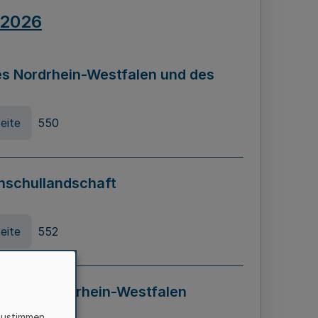
.2026
s Nordrhein-Westfalen und des
eite
550
hschullandschaft
eite
552
ung in Nordrhein-Westfalen
LADG NRW)
zustimmen,