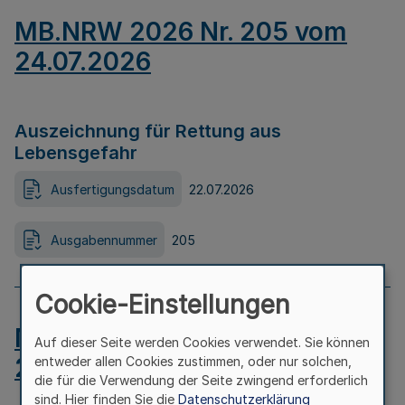
MB.NRW 2026 Nr. 205 vom
24.07.2026
Auszeichnung für Rettung aus
Lebensgefahr
Ausfertigungsdatum
22.07.2026
Ausgabennummer
205
Cookie-Einstellungen
MB.NRW 2026 Nr. 204 vom
Auf dieser Seite werden Cookies verwendet. Sie können
24.07.2026
entweder allen Cookies zustimmen, oder nur solchen,
die für die Verwendung der Seite zwingend erforderlich
sind. Hier finden Sie die
Datenschutzerklärung