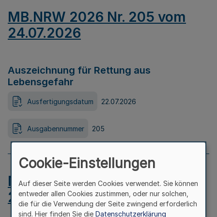
MB.NRW 2026 Nr. 205 vom
24.07.2026
Auszeichnung für Rettung aus
Lebensgefahr
Ausfertigungsdatum
22.07.2026
Ausgabennummer
205
Cookie-Einstellungen
MB.NRW 2026 Nr. 204 vom
Auf dieser Seite werden Cookies verwendet. Sie können
24.07.2026
entweder allen Cookies zustimmen, oder nur solchen,
die für die Verwendung der Seite zwingend erforderlich
sind. Hier finden Sie die
Datenschutzerklärung