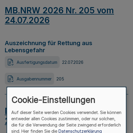
MB.NRW 2026 Nr. 205 vom
24.07.2026
Auszeichnung für Rettung aus
Lebensgefahr
Ausfertigungsdatum
22.07.2026
Ausgabennummer
205
Cookie-Einstellungen
MB.NRW 2026 Nr. 204 vom
Auf dieser Seite werden Cookies verwendet. Sie können
24.07.2026
entweder allen Cookies zustimmen, oder nur solchen,
die für die Verwendung der Seite zwingend erforderlich
sind. Hier finden Sie die
Datenschutzerklärung