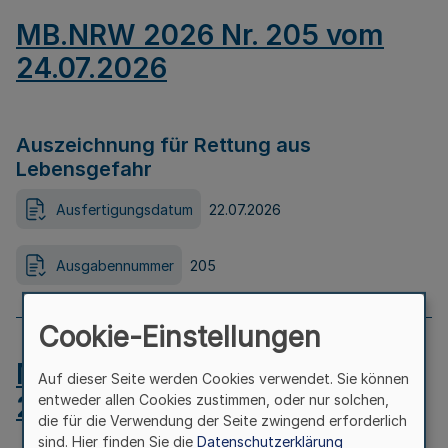
MB.NRW 2026 Nr. 205 vom
24.07.2026
Auszeichnung für Rettung aus
Lebensgefahr
Ausfertigungsdatum
22.07.2026
Ausgabennummer
205
Cookie-Einstellungen
MB.NRW 2026 Nr. 204 vom
Auf dieser Seite werden Cookies verwendet. Sie können
24.07.2026
entweder allen Cookies zustimmen, oder nur solchen,
die für die Verwendung der Seite zwingend erforderlich
sind. Hier finden Sie die
Datenschutzerklärung