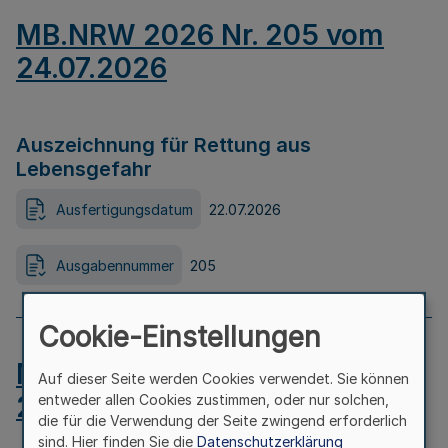
MB.NRW 2026 Nr. 205 vom
24.07.2026
Auszeichnung für Rettung aus
Lebensgefahr
Ausfertigungsdatum
22.07.2026
Ausgabennummer
205
Cookie-Einstellungen
MB.NRW 2026 Nr. 204 vom
Auf dieser Seite werden Cookies verwendet. Sie können
24.07.2026
entweder allen Cookies zustimmen, oder nur solchen,
die für die Verwendung der Seite zwingend erforderlich
sind. Hier finden Sie die
Datenschutzerklärung