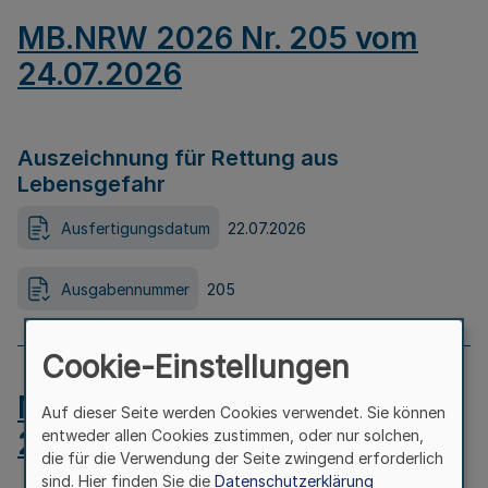
MB.NRW 2026 Nr. 205 vom
24.07.2026
Auszeichnung für Rettung aus
Lebensgefahr
Ausfertigungsdatum
22.07.2026
Ausgabennummer
205
Cookie-Einstellungen
MB.NRW 2026 Nr. 204 vom
Auf dieser Seite werden Cookies verwendet. Sie können
24.07.2026
entweder allen Cookies zustimmen, oder nur solchen,
die für die Verwendung der Seite zwingend erforderlich
sind. Hier finden Sie die
Datenschutzerklärung