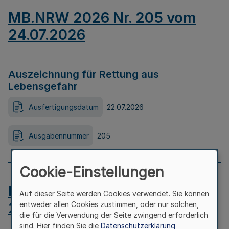
MB.NRW 2026 Nr. 205 vom
24.07.2026
Auszeichnung für Rettung aus
Lebensgefahr
Ausfertigungsdatum
22.07.2026
Ausgabennummer
205
Cookie-Einstellungen
MB.NRW 2026 Nr. 204 vom
Auf dieser Seite werden Cookies verwendet. Sie können
24.07.2026
entweder allen Cookies zustimmen, oder nur solchen,
die für die Verwendung der Seite zwingend erforderlich
sind. Hier finden Sie die
Datenschutzerklärung